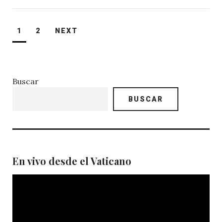
Paginación
1
2
NEXT
de
entradas
Buscar
BUSCAR
En vivo desde el Vaticano