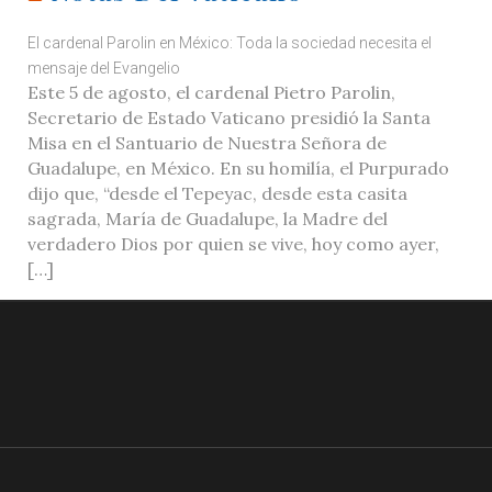
El cardenal Parolin en México: Toda la sociedad necesita el
mensaje del Evangelio
Este 5 de agosto, el cardenal Pietro Parolin,
Secretario de Estado Vaticano presidió la Santa
Misa en el Santuario de Nuestra Señora de
Guadalupe, en México. En su homilía, el Purpurado
dijo que, “desde el Tepeyac, desde esta casita
sagrada, María de Guadalupe, la Madre del
verdadero Dios por quien se vive, hoy como ayer,
[…]