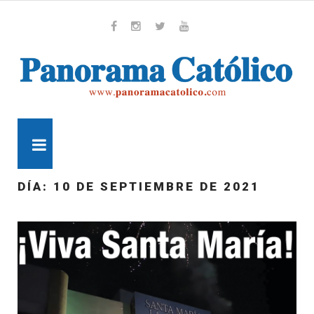
Skip
to
content
Whatsapp
Facebook
Instagram
Twitter
Youtube
MENU
DÍA:
10 DE SEPTIEMBRE DE 2021