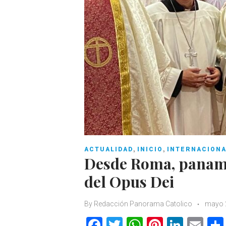
,
,
ACTUALIDAD
INICIO
INTERNACION
Desde Roma, panam
del Opus Dei
By
Redacción Panorama Catolico
mayo 
F
T
W
Pi
Li
E