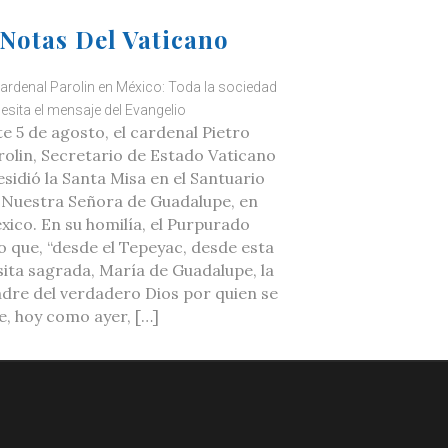
Notas Del Vaticano
cardenal Parolin en México: Toda la sociedad
esita el mensaje del Evangelio
te 5 de agosto, el cardenal Pietro
rolin, Secretario de Estado Vaticano
esidió la Santa Misa en el Santuario
 Nuestra Señora de Guadalupe, en
xico. En su homilía, el Purpurado
jo que, “desde el Tepeyac, desde esta
sita sagrada, María de Guadalupe, la
dre del verdadero Dios por quien se
ve, hoy como ayer, […]