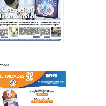
entos