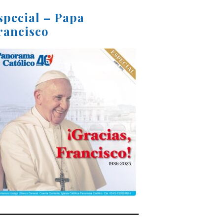
special – Papa
rancisco