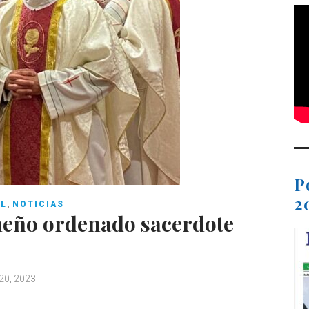
P
2
,
AL
NOTICIAS
eño ordenado sacerdote
20, 2023
C