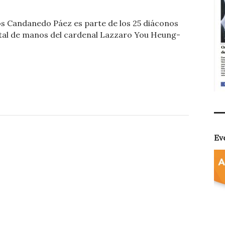
o
s Candanedo Páez es parte de los 25 diáconos
m
otal de manos del cardenal Lazzaro You Heung-
p
ar
ti
r
Ev