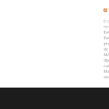
El 
nec
Es
Pa
pr
de
Mé
di
ca
Ma
vi