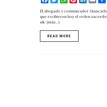
a
w
h
nt
n
m
El abogado y comunicador Giancarlo
c
it
at
er
k
ai
que recibieron hoy el orden sacerd
e
te
s
es
e
l
sik. (más…)
b
r
A
t
dI
o
p
n
READ MORE
o
p
k