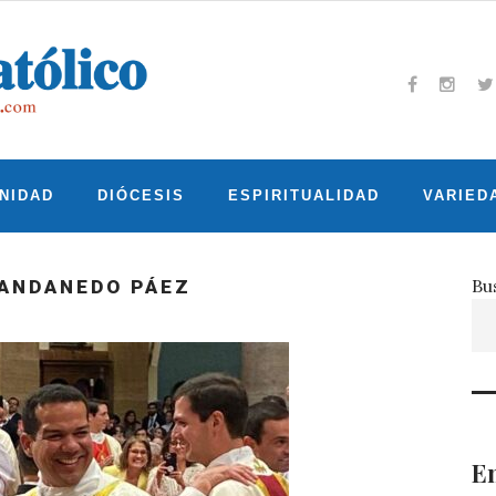
Facebook
Insta
T
NIDAD
DIÓCESIS
ESPIRITUALIDAD
VARIED
Bu
ANDANEDO PÁEZ
En