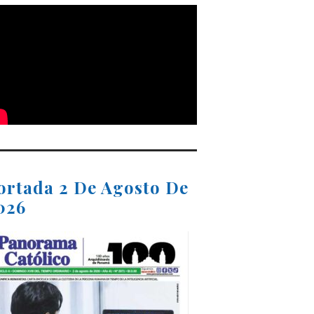
ortada 2 De Agosto De
026