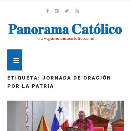
Skip
to
content
Whatsapp
Facebook
Instagram
Twitter
Youtube
MENU
ETIQUETA:
JORNADA DE ORACIÓN
POR LA PATRIA