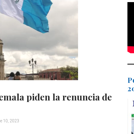
P
2
emala piden la renuncia de
e 10, 2023
C