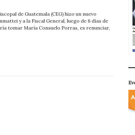
o
iscopal de Guatemala (CEG) hizo un nuevo
m
mattei y a la Fiscal General, luego de 8 días de
p
ría tomar María Consuelo Porras, es renunciar,
ar
ti
r
Ev