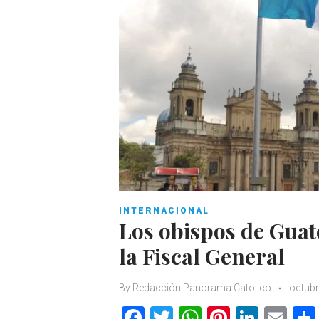
INTERNACIONAL
Los obispos de Guat
la Fiscal General
By
Redacción Panorama Catolico
octubr
F
T
W
Pi
Li
E