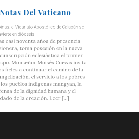
Notas Del Vaticano
ipinas: el Vicariato Apostólico de Calapán se
vierte en diócesis
as casi noventa años de presencia
sionera, toma posesión en la nueva
rcunscripción eclesiástica el primer
ispo. Monseñor Moisés Cuevas invita
os fieles a continuar el camino de la
ngelización, el servicio a los pobres
a los pueblos indígenas mangyan, la
fensa de la dignidad humana y el
idado de la creación. Leer […]