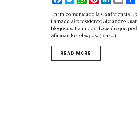
a
w
h
nt
n
m
En un comunicado la Conferencia Ep
c
it
at
er
k
ai
llamado al presidente Alejandro Giam
e
te
s
es
e
l
bloqueos. La mejor decisión que pod
afirman los obispos. (más…)
b
r
A
t
dI
o
p
n
READ MORE
o
p
k