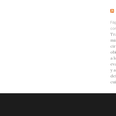
Fil
con
Tr
mi
ci
ob
a l
eva
y 
de
cu