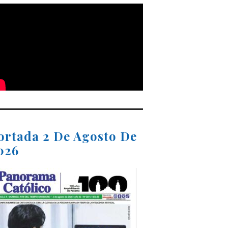
ortada 2 De Agosto De
026