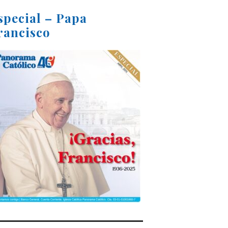
special – Papa
rancisco