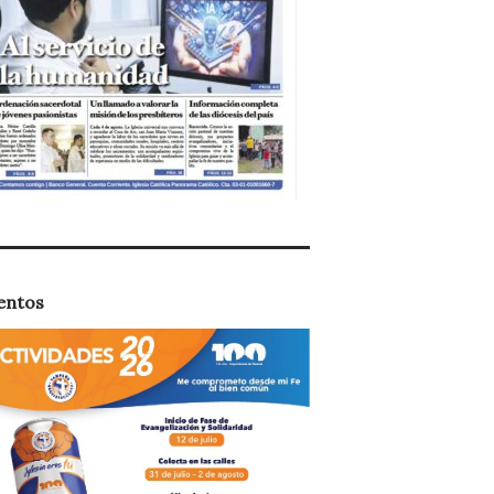
entos