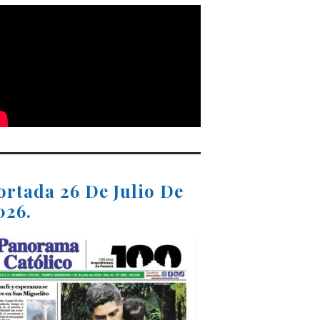
ortada 26 De Julio De
026.