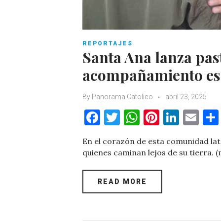
REPORTAJES
Santa Ana lanza pas
acompañamiento esp
By
Panorama Catolico
abril 23, 2025
F
T
W
Pi
Li
E
a
w
h
nt
n
m
En el corazón de esta comunidad lat
c
it
at
er
k
ai
quienes caminan lejos de su tierra. 
e
te
s
es
e
l
b
r
A
t
dI
READ MORE
o
p
n
o
p