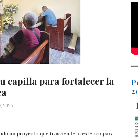
 capilla para fortalecer la
P
2
ca
3, 2026
C
o
nado un proyecto que trasciende lo estético para