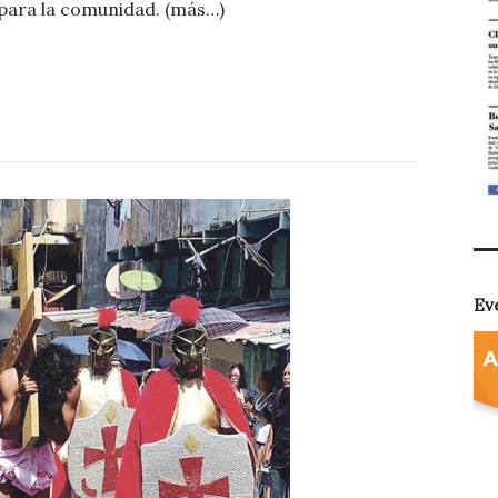
m
 para la comunidad. (más…)
p
ar
ti
r
Ev