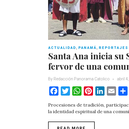
,
,
ACTUALIDAD
PANAMÁ
REPORTAJES
Santa Ana inicia su
fervor de una comun
By
Redacción Panorama Catolico
abril 4
F
T
W
Pi
Li
E
a
w
h
nt
n
m
Procesiones de tradición, participa
c
it
at
er
k
ai
la identidad espiritual de una comun
e
te
s
es
e
l
b
r
A
t
dI
READ MORE