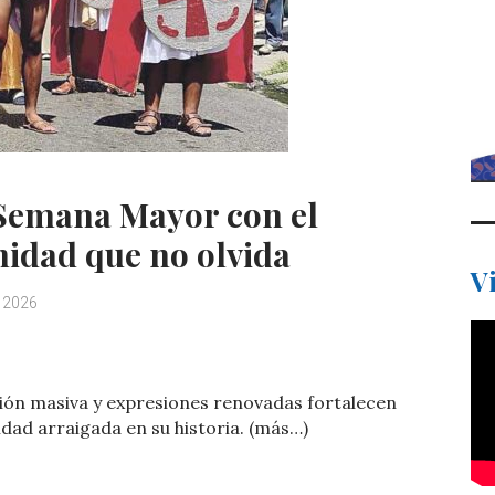
 Semana Mayor con el
idad que no olvida
V
, 2026
C
o
ción masiva y expresiones renovadas fortalecen
m
idad arraigada en su historia. (más…)
p
ar