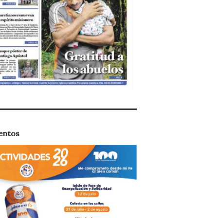
entos