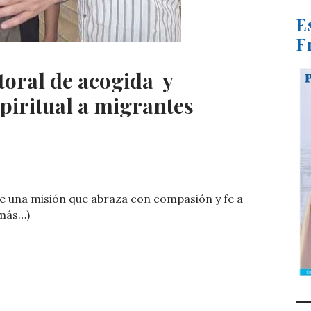
E
F
toral de acogida y
iritual a migrantes
C
o
e una misión que abraza con compasión y fe a
m
(más…)
p
ar
ti
r