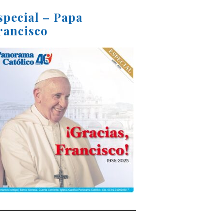
special – Papa
rancisco