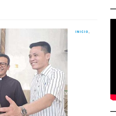
ti
r
,
INICIO