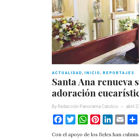
,
,
ACTUALIDAD
INICIO
REPORTAJES
Santa Ana renueva su
adoración eucarísti
By
Redacción Panorama Catolico
abril 2
F
T
W
Pi
Li
E
a
w
h
nt
n
m
Con el apoyo de los fieles han culmi