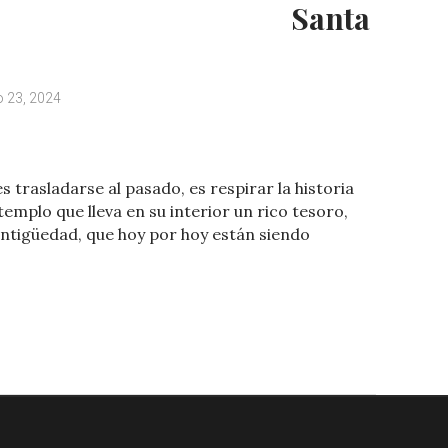
Santa
o 23, 2024
C
o
 trasladarse al pasado, es respirar la historia
m
 templo que lleva en su interior un rico tesoro,
p
antigüedad, que hoy por hoy están siendo
ar
ti
r