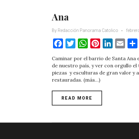
Ana
By
Redacción Panorama Catolico
febrer
F
T
W
Pi
Li
E
a
w
h
nt
n
m
Caminar por el barrio de Santa Ana es
c
it
at
er
k
ai
de nuestro país, y ver con orgullo el
e
te
s
es
e
l
piezas y esculturas de gran valor y 
restauradas. (más…)
b
r
A
t
dI
o
p
n
READ MORE
o
p
k