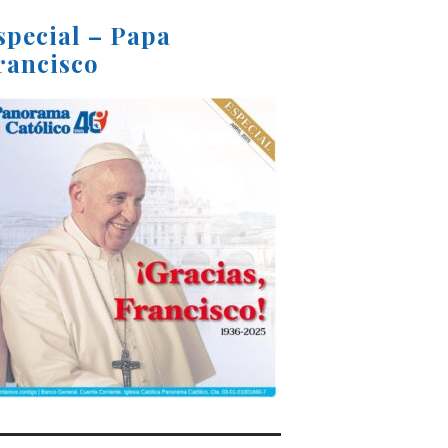
special – Papa
rancisco