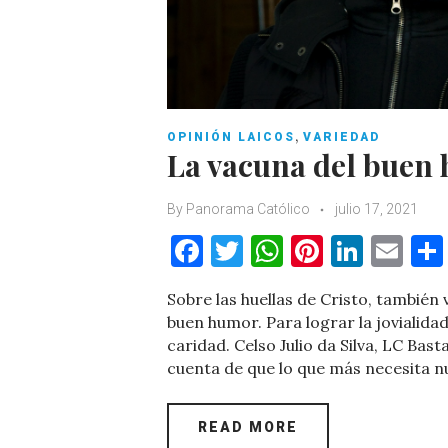
,
OPINIÓN LAICOS
VARIEDAD
La vacuna del buen
By
Panorama Católico
julio 17, 2021
F
T
W
Pi
Li
E
a
w
h
nt
n
m
Sobre las huellas de Cristo, también
c
it
at
er
k
ai
buen humor. Para lograr la jovialida
e
te
s
es
e
l
caridad. Celso Julio da Silva, LC Bas
cuenta de que lo que más necesita 
b
r
A
t
dI
o
p
n
READ MORE
o
p