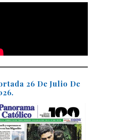
ortada 26 De Julio De
026.