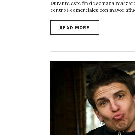
Durante este fin de semana realizar
c
it
at
er
k
ai
centros comerciales con mayor aflue
e
te
s
es
e
l
b
r
A
t
dI
READ MORE
o
p
n
o
p
k