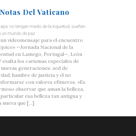
Notas Del Vaticano
Papa: no tengan miedo de la inquietud, sueñen
 un mundo de paz
 un videomensaje para el encuentro
ejoice» —Jornada Nacional de la
ventud en Lamego, Portugal—, León
V exalta los carismas especiales de
s nuevas generaciones: sed de
rdad, hambre de justicia y el no
nformarse con valores efímeros. «Es
rmoso observar que aman la belleza,
 particular esa belleza tan antigua y
n nueva que […]