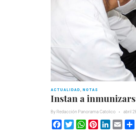
,
ACTUALIDAD
NOTAS
Instan a inmunizars
By
Redacción Panorama Catolico
abril 2
F
T
W
Pi
Li
E
a
w
h
nt
n
m