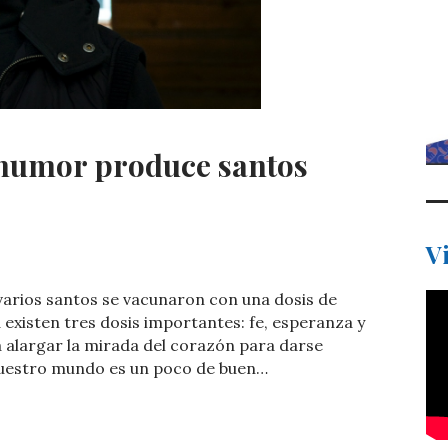
 humor produce santos
C
V
o
 varios santos se vacunaron con una dosis de
m
d existen tres dosis importantes: fe, esperanza y
p
ta alargar la mirada del corazón para darse
nuestro mundo es un poco de buen…
ar
ti
r