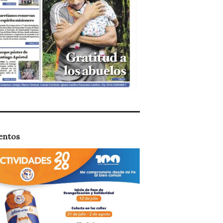
entos