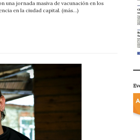
on una jornada masiva de vacunación en los
m
ncia en la ciudad capital. (más…)
p
ar
ti
r
Ev