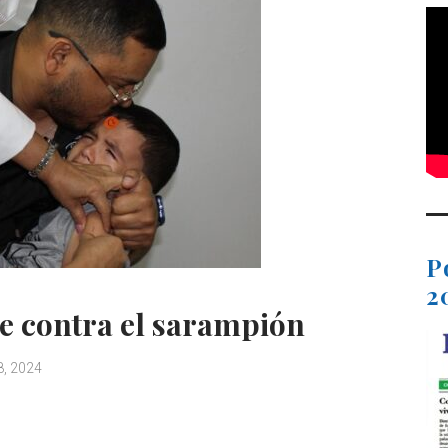
P
2
e contra el sarampión
8, 2024
C
o