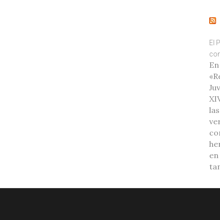
El 
con
En
«R
Ju
XI
la
ve
co
he
en
ta