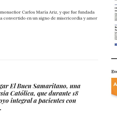
o
e monseñor Carlos María Ariz, y que fue fundada
m
a convertido en un signo de misericordia y amor
p
ar
ti
r
Ev
ar El Buen Samaritano, una
lesia Católica, que durante 18
oyo integral a pacientes con
.