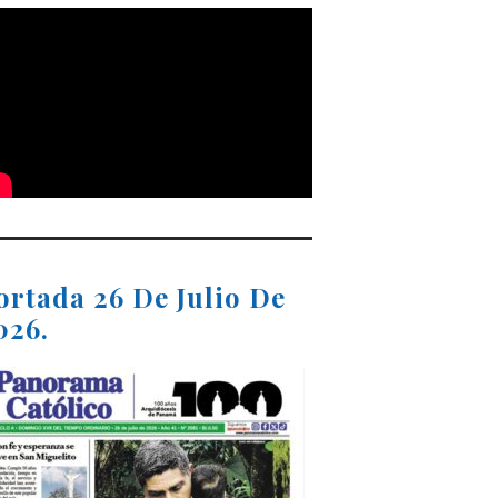
ortada 26 De Julio De
026.