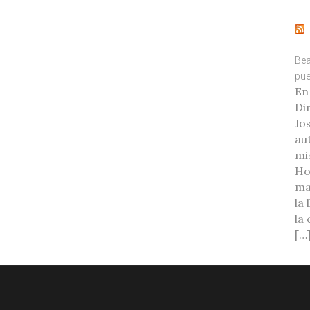
Bea
pue
En
Di
Jo
au
mi
Ho
ma
la
la
[…