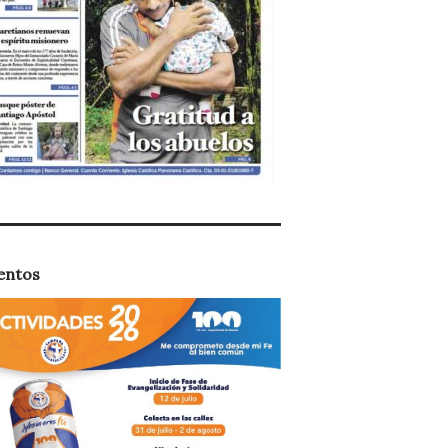
entos