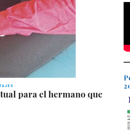
P
2
TAJES
ritual para el hermano que
C