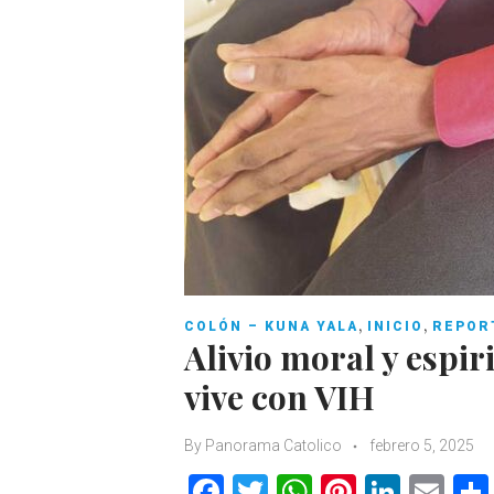
,
,
COLÓN – KUNA YALA
INICIO
REPOR
Alivio moral y espi
vive con VIH
By
Panorama Catolico
febrero 5, 2025
F
T
W
Pi
Li
E