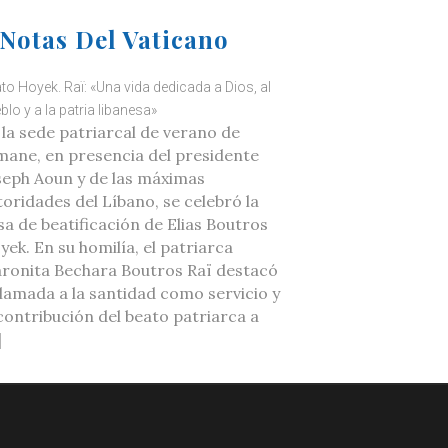
Notas Del Vaticano
to Hoyek. Raï: «Una vida dedicada a Dios, al
blo y a la patria libanesa»
 la sede patriarcal de verano de
mane, en presencia del presidente
seph Aoun y de las máximas
toridades del Líbano, se celebró la
sa de beatificación de Elias Boutros
yek. En su homilía, el patriarca
ronita Bechara Boutros Raï destacó
 llamada a la santidad como servicio y
 contribución del beato patriarca a
]