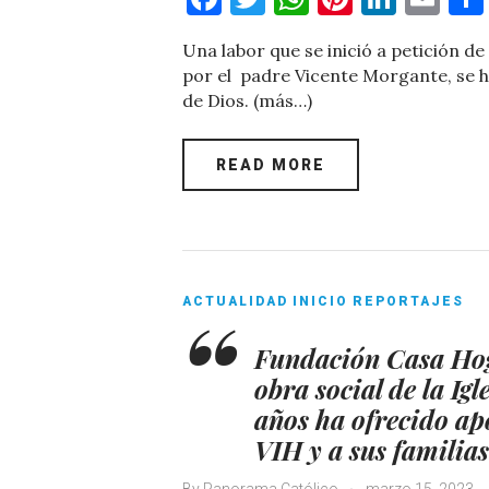
a
w
h
nt
n
m
Una labor que se inició a petición d
c
it
at
er
k
ai
por el padre Vicente Morgante, se h
e
te
s
es
e
l
de Dios. (más…)
b
r
A
t
dI
o
p
n
READ MORE
o
p
k
ACTUALIDAD
INICIO
REPORTAJES
Fundación Casa Hog
obra social de la Ig
años ha ofrecido ap
VIH y a sus familias