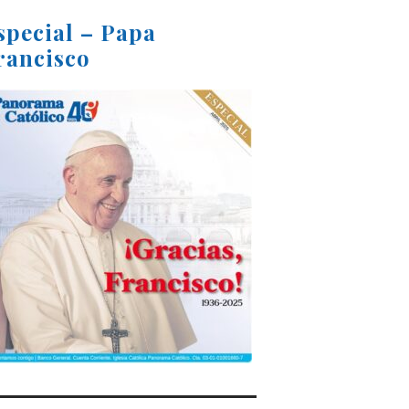
special – Papa
rancisco