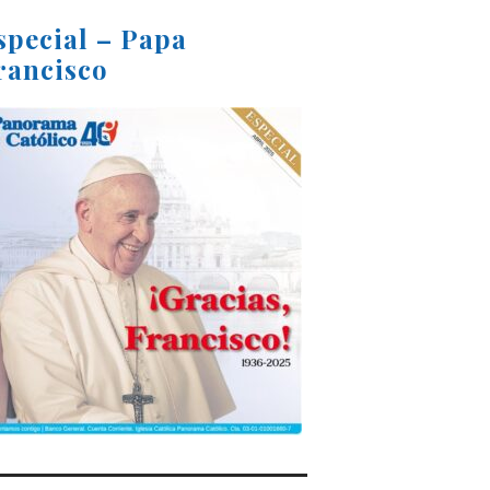
special – Papa
rancisco