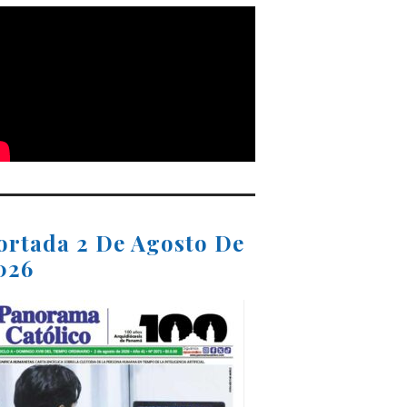
ortada 2 De Agosto De
026