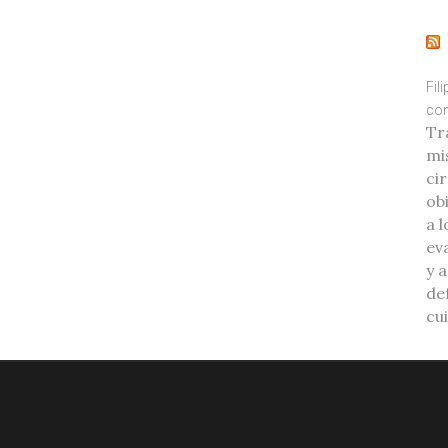
Fil
con
Tr
mi
ci
ob
a l
eva
y 
de
cu