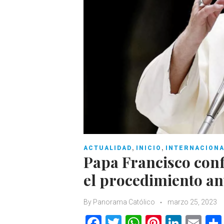
,
,
ACTUALIDAD
INICIO
INTERNACION
Papa Francisco confi
el procedimiento an
By
Panorama Católico
marzo 25, 2023
F
T
W
Pi
Li
E