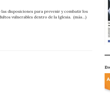
o
las disposiciones para prevenir y combatir los
m
ultos vulnerables dentro de la Iglesia. (más…)
p
ar
ti
r
Ev