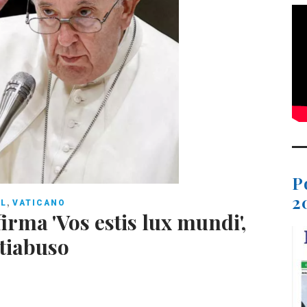
P
2
,
AL
VATICANO
rma 'Vos estis lux mundi',
tiabuso
C