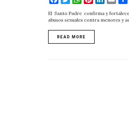
a
w
h
nt
n
m
El Santo Padre confirma y fortalece 
c
it
at
er
k
ai
abusos sexuales contra menores y ad
e
te
s
es
e
l
b
r
A
t
dI
READ MORE
o
p
n
o
p
k