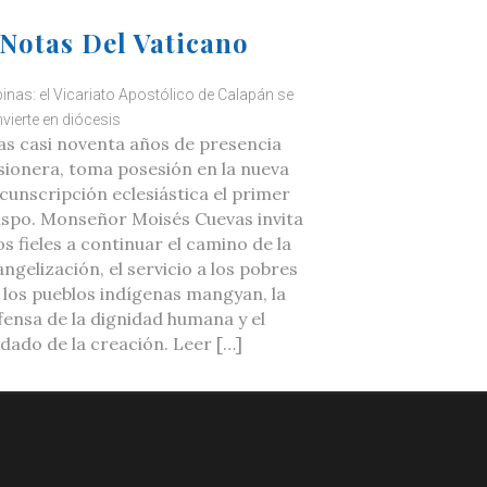
Notas Del Vaticano
ipinas: el Vicariato Apostólico de Calapán se
vierte en diócesis
as casi noventa años de presencia
sionera, toma posesión en la nueva
rcunscripción eclesiástica el primer
ispo. Monseñor Moisés Cuevas invita
os fieles a continuar el camino de la
ngelización, el servicio a los pobres
a los pueblos indígenas mangyan, la
fensa de la dignidad humana y el
idado de la creación. Leer […]