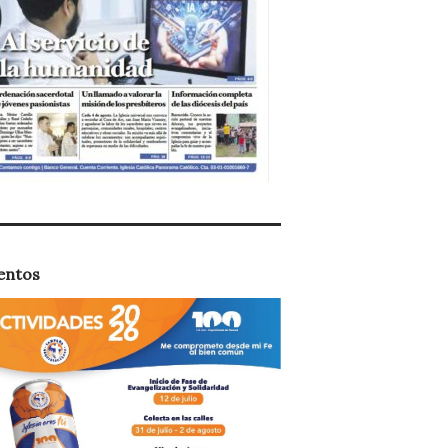
entos