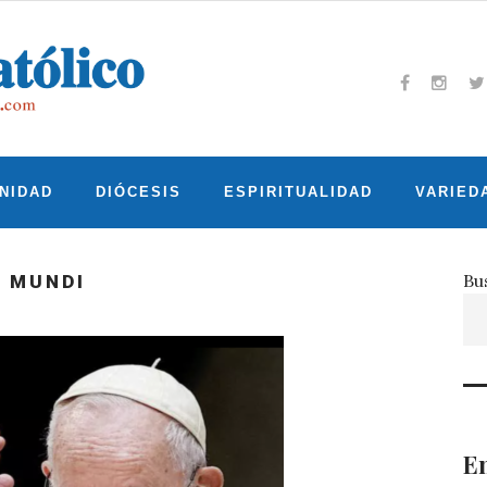
Facebook
Insta
T
NIDAD
DIÓCESIS
ESPIRITUALIDAD
VARIED
Bu
Z MUNDI
En