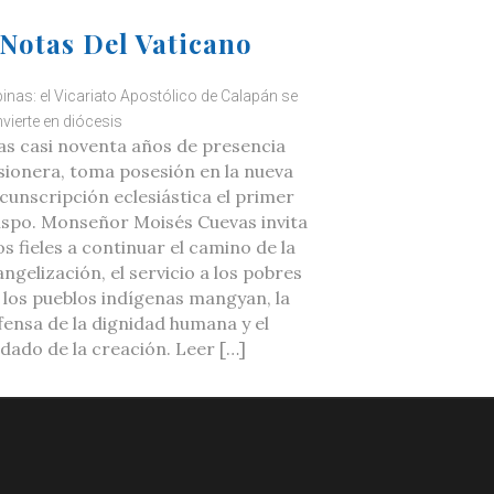
Notas Del Vaticano
ipinas: el Vicariato Apostólico de Calapán se
vierte en diócesis
as casi noventa años de presencia
sionera, toma posesión en la nueva
rcunscripción eclesiástica el primer
ispo. Monseñor Moisés Cuevas invita
os fieles a continuar el camino de la
ngelización, el servicio a los pobres
a los pueblos indígenas mangyan, la
fensa de la dignidad humana y el
idado de la creación. Leer […]