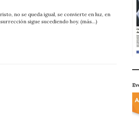
o
sto, no se queda igual, se convierte en luz, en
m
resurrección sigue sucediendo hoy. (más…)
p
ar
ti
r
Ev