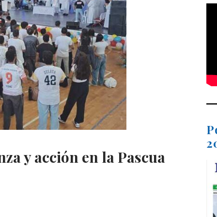
P
2
nza y acción en la Pascua
C