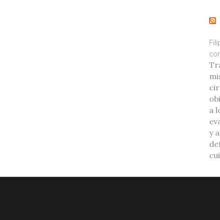
Fil
con
Tr
mi
ci
ob
a l
eva
y 
de
cu