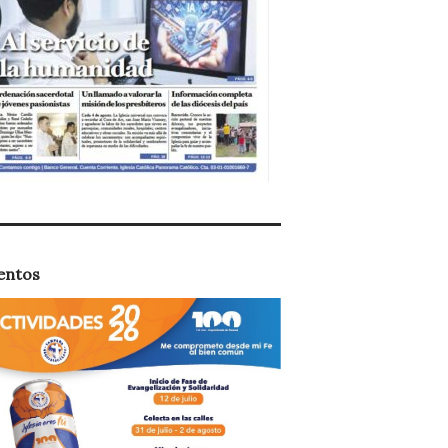
entos