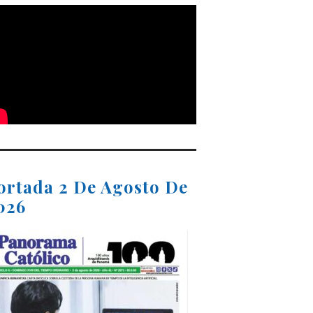
ortada 2 De Agosto De
026