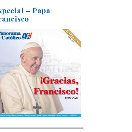
special – Papa
rancisco