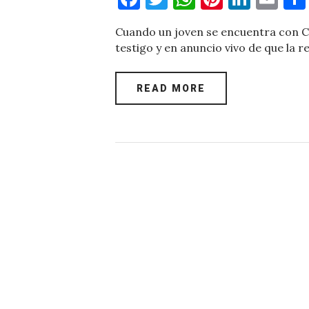
a
w
h
nt
n
m
Cuando un joven se encuentra con Cri
c
it
at
er
k
ai
testigo y en anuncio vivo de que la 
e
te
s
es
e
l
b
r
A
t
dI
READ MORE
o
p
n
o
p
k