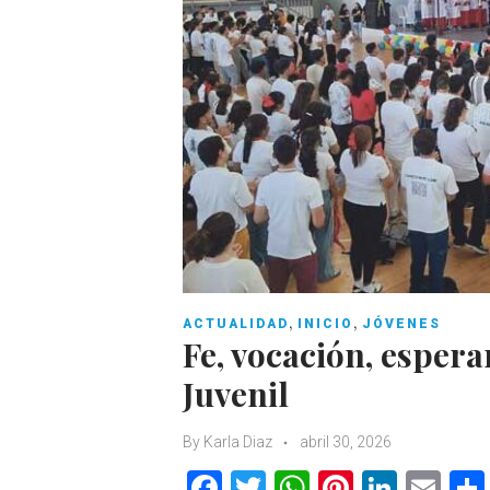
,
,
ACTUALIDAD
INICIO
JÓVENES
Fe, vocación, espera
Juvenil
By
Karla Diaz
abril 30, 2026
F
T
W
Pi
Li
E