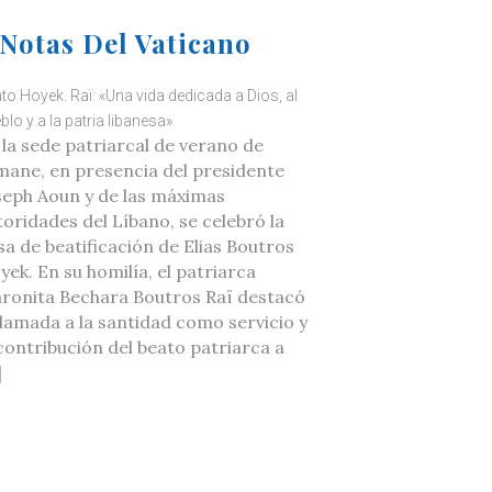
Notas Del Vaticano
to Hoyek. Raï: «Una vida dedicada a Dios, al
blo y a la patria libanesa»
 la sede patriarcal de verano de
mane, en presencia del presidente
seph Aoun y de las máximas
toridades del Líbano, se celebró la
sa de beatificación de Elias Boutros
yek. En su homilía, el patriarca
ronita Bechara Boutros Raï destacó
 llamada a la santidad como servicio y
 contribución del beato patriarca a
]