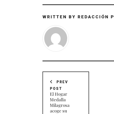
WRITTEN BY
REDACCIÓN 
Navegación
de
PREV
POST
entradas
El Hogar
Medalla
Milagrosa
acoge su