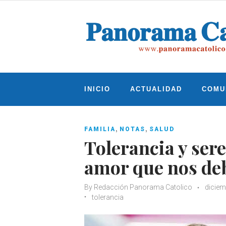
Skip
to
content
INICIO
ACTUALIDAD
COMU
,
,
FAMILIA
NOTAS
SALUD
Tolerancia y ser
amor que nos de
By
Redacción Panorama Catolico
diciem
tolerancia