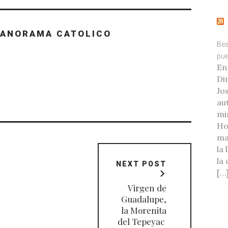
PANORAMA CATOLICO
Bea
pue
En
Di
Jo
au
mi
Ho
ma
la
la
NEXT POST
[…
Virgen de
Guadalupe,
la Morenita
del Tepeyac