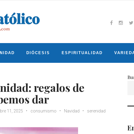
Facebook
Insta
T
NIDAD
DIÓCESIS
ESPIRITUALIDAD
VARIED
Bu
enidad: regalos de
bemos dar
bre 11, 2025
consumismo
Navidad
serenidad
En