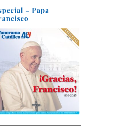
special – Papa
rancisco