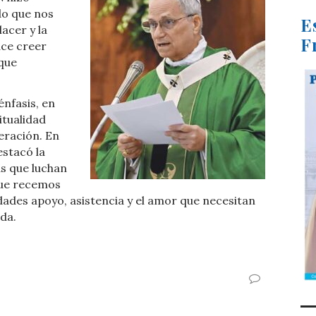
do que nos
E
acer y la
F
ace creer
 que
nfasis, en
ritualidad
eración. En
stacó la
s que luchan
que recemos
ades apoyo, asistencia y el amor que necesitan
ida.