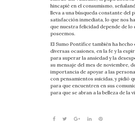
hincapié en el consumismo, señalan
lleva a una búsqueda constante del pl
satisfacción inmediata, lo que nos h
que nuestra felicidad depende de lo
poseemos.
El Sumo Pontífice también ha hecho é
diversas ocasiones, en la fe y la espi
para superar la ansiedad y la desesp
su mensaje del mes de noviembre, de
importancia de apoyar a las persona
con pensamientos suicidas, y pidió 
para que encuentren en sus comunid
para que se abran a la belleza de la v
Facebook
Twitter
Google+
LinkedIn
Pinterest