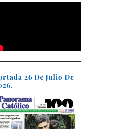
ortada 26 De Julio De
026.