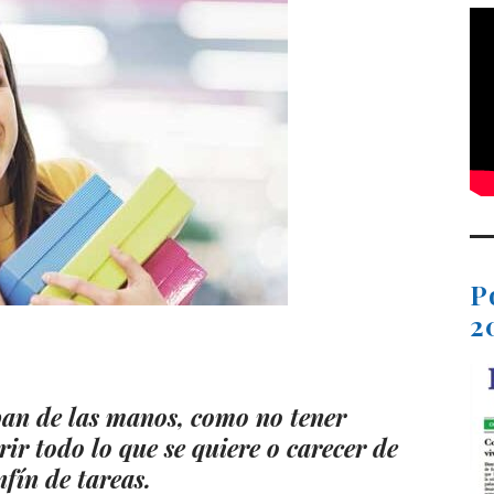
P
2
t
dIn
ail
Compartir
pan de las manos, como no tener
rir todo lo que se quiere o carecer de
nfín de tareas.