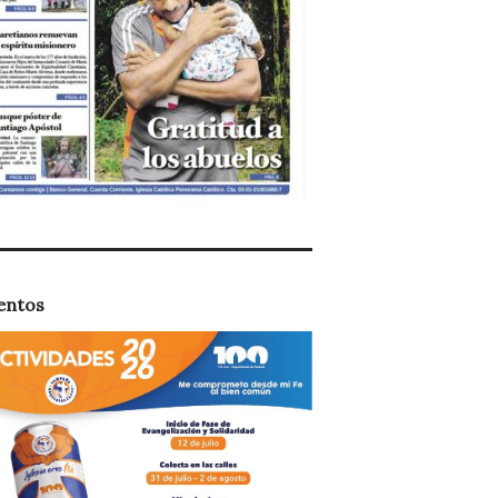
entos