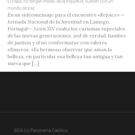
El Papa: no tengan miedo de la inquietud, sueñen con un
mundo de paz
En un videomensaje para el encuentro «Rejoice» —
Jornada Nacional de la Juventud en Lamego,
Portugal—, León XIV exalta los carismas especiales
de las nuevas generaciones: sed de verdad, hambre
de justicia y el no conformarse con valores
efímeros. «Es hermoso observar que aman la
belleza, en particular esa belleza tan antigua y tan
nueva que […]
2026 (c) Panorama Católico.