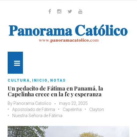
Skip
to
content
Whatsapp
Facebook
Instagram
Twitter
Youtube
MENU
,
,
CULTURA
INICIO
NOTAS
Un pedacito de Fátima en Panamá, la
Capelinha crece en la fe y esperanza
By
Panorama Catolico
mayo 22, 2025
Apostolado de Fátima
Capelinha
Clayton
Nuestra Señora de Fátima