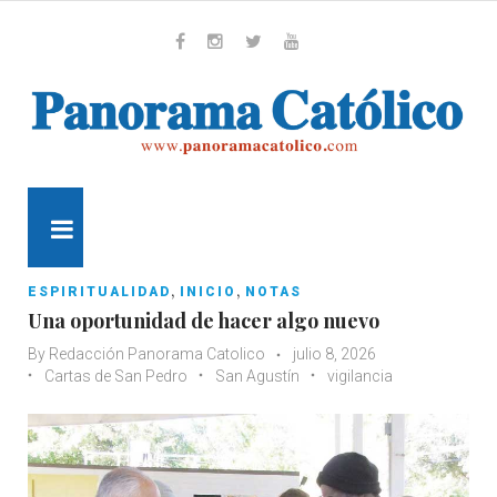
Skip
to
content
Whatsapp
Facebook
Instagram
Twitter
Youtube
MENU
,
,
ESPIRITUALIDAD
INICIO
NOTAS
Una oportunidad de hacer algo nuevo
By
Redacción Panorama Catolico
julio 8, 2026
Cartas de San Pedro
San Agustín
vigilancia