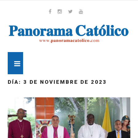
Skip
to
content
Whatsapp
Facebook
Instagram
Twitter
Youtube
MENU
DÍA:
3 DE NOVIEMBRE DE 2023