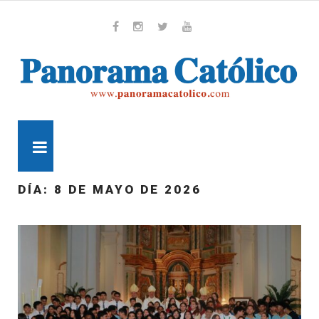
Skip
to
content
Whatsapp
Facebook
Instagram
Twitter
Youtube
MENU
DÍA:
8 DE MAYO DE 2026