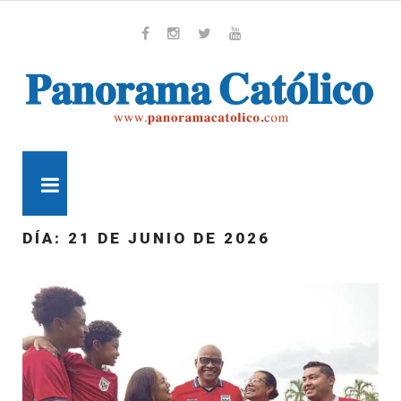
Skip
to
content
Whatsapp
Facebook
Instagram
Twitter
Youtube
MENU
DÍA:
21 DE JUNIO DE 2026