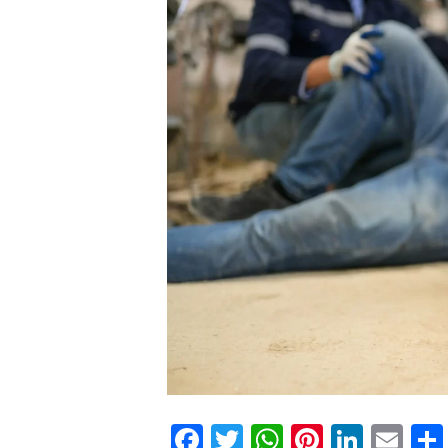
Facebook
Twitter
WhatsApp
Pinteres
Linke
Em