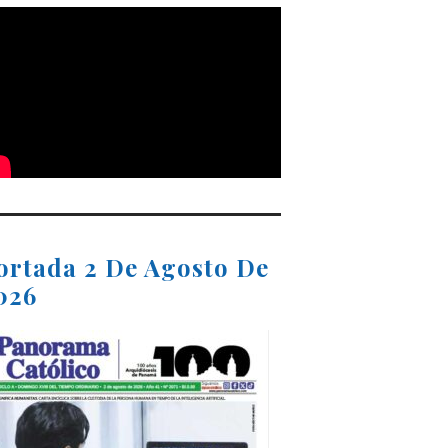
ortada 2 De Agosto De
026