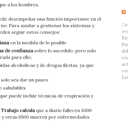
que a los hombres.
uede desempeñar una función importante en el
rno. Para ayudar a gestionar los síntomas y
Car
eden seguir estos consejos:
emp
En
diana
en la medida de lo posible
Pa
as de confianza
sobre lo sucedido, pero solo
de
rada para ello;
co
ac
idas alcohólicas y de drogas ilícitas, ya que
co
Le
 solo sea dar un paseo
 saludables
que puede incluir técnicas de respiración y
 Trabajo calcula
que a diario fallecen 1000
s y otras 6500 mueren por enfermedades