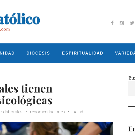
Facebook
Insta
T
NIDAD
DIÓCESIS
ESPIRITUALIDAD
VARIED
Bu
ales tienen
icológicas
es laborales
recomendaciones
salud
En