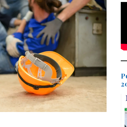
P
2
t
dIn
ail
Compartir