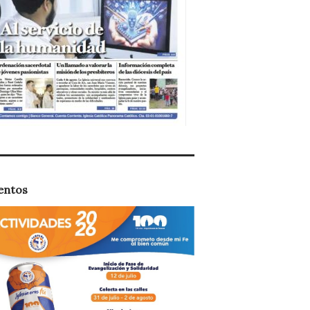
entos