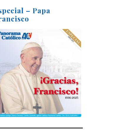
special – Papa
rancisco