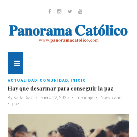
Skip
to
content
Whatsapp
Facebook
Instagram
Twitter
Youtube
MENU
,
,
ACTUALIDAD
COMUNIDAD
INICIO
Hay que desarmar para conseguir la paz
By
Karla Diaz
enero 22, 2026
mensaje
Nuevo año
paz