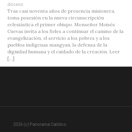
diócesis
Tras casi noventa años de presencia misionera,
toma posesión en la nueva circunscripción
eclesiástica el primer obispo. Monseñor Moisés
Cuevas invita a los fieles a continuar el camino de la
evangelización, el servicio a los pobres y a los
pueblos indígenas mangyan, la defensa de la
dignidad humana y el cuidado de la creación. Leer
[…]
2026 (c) Panorama Católico.