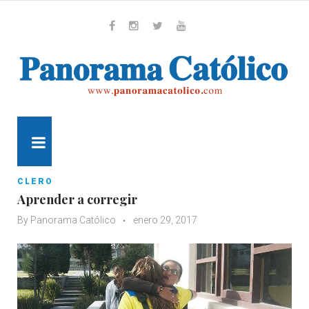
Skip
to
content
Whatsapp
Facebook
Instagram
Twitter
Youtube
MENU
CLERO
Aprender a corregir
By
Panorama Católico
enero 29, 2017