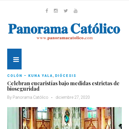
Skip
to
content
Whatsapp
Facebook
Instagram
Twitter
Youtube
MENU
,
COLÓN – KUNA YALA
DIÓCESIS
Celebran eucaristías bajo medidas estrictas de
bioseguridad
By
Panorama Católico
diciembre 27, 2020