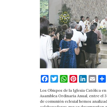
Facebook
Twitter
WhatsApp
Pinteres
Linke
Em
Los Obispos de la Iglesia Católica 
Asamblea Ordinaria Anual, entre el 3 y
de comunión eclesial hemos analizado
colaboradores que se desempeñan en 