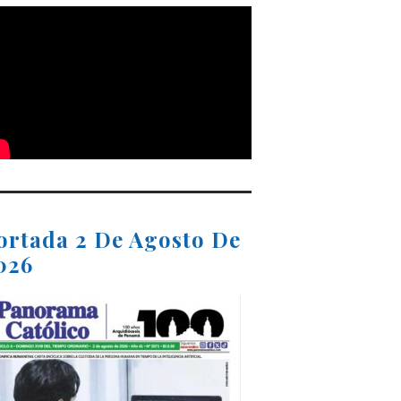
ortada 2 De Agosto De
026