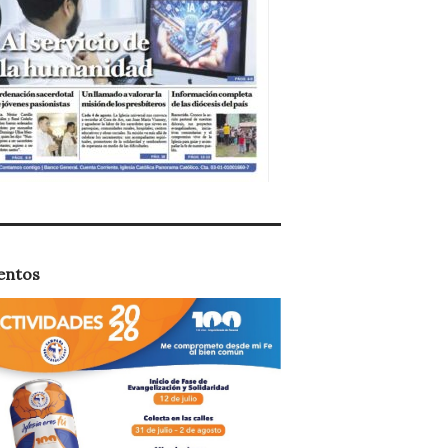
entos