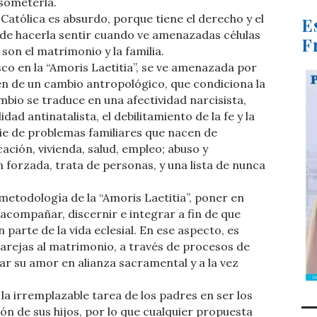
 someterla.
a Católica es absurdo, porque tiene el derecho y el
E
, de hacerla sentir cuando ve amenazadas células
F
on el matrimonio y la familia.
sco en la “Amoris Laetitia”, se ve amenazada por
en de un cambio antropológico, que condiciona la
mbio se traduce en una afectividad narcisista,
ad antinatalista, el debilitamiento de la fe y la
erie de problemas familiares que nacen de
ación, vivienda, salud, empleo; abuso y
n forzada, trata de personas, y una lista de nunca
 metodología de la “Amoris Laetitia”, poner en
acompañar, discernir e integrar a fin de que
n parte de la vida eclesial. En ese aspecto, es
parejas al matrimonio, a través de procesos de
r su amor en alianza sacramental y a la vez
 la irremplazable tarea de los padres en ser los
n de sus hijos, por lo que cualquier propuesta