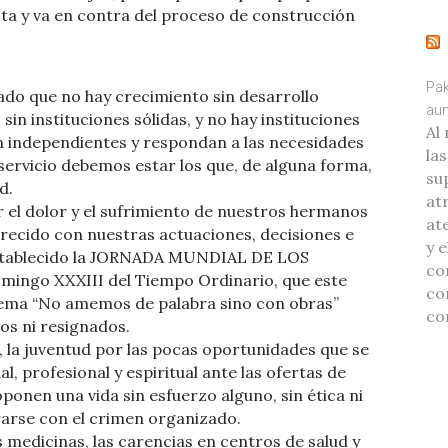
sta y va en contra del proceso de construcción
Pak
ado que no hay crecimiento sin desarrollo
aum
in instituciones sólidas, y no hay instituciones
Al
an independientes y respondan a las necesidades
la
 servicio debemos estar los que, de alguna forma,
su
d.
at
r el dolor y el sufrimiento de nuestros hermanos
ate
ecido con nuestras actuaciones, decisiones e
y 
 establecido la JORNADA MUNDIAL DE LOS
co
omingo XXXIII del Tiempo Ordinario, que este
co
 lema “No amemos de palabra sino con obras”
co
s ni resignados.
 la juventud por las pocas oportunidades que se
l, profesional y espiritual ante las ofertas de
ponen una vida sin esfuerzo alguno, sin ética ni
rarse con el crimen organizado.
s medicinas, las carencias en centros de salud y