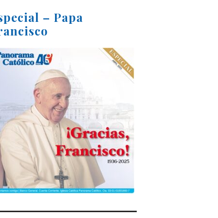
special – Papa
rancisco