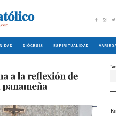
Facebook
Insta
T
NIDAD
DIÓCESIS
ESPIRITUALIDAD
VARIED
Bu
 a la reflexión de
ón panameña
En