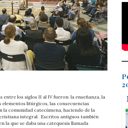
P
t
dIn
ail
Compartir
2
entre los siglos II al IV fueron: la enseñanza, la
s elementos litúrgicos, las consecuencias
 en la comunidad catecúmena, haciendo de la
ristiana integral.
Escritos antiguos también
en la que se daba una catequesis llamada