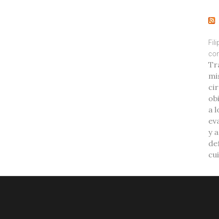
Fil
con
Tr
mi
ci
ob
a l
eva
y 
de
cu