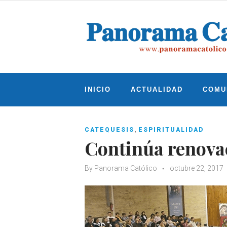
Skip
to
content
INICIO
ACTUALIDAD
COMU
,
CATEQUESIS
ESPIRITUALIDAD
Continúa renovac
By
Panorama Católico
octubre 22, 2017