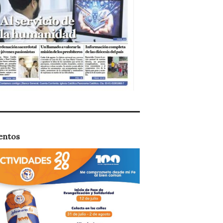
entos