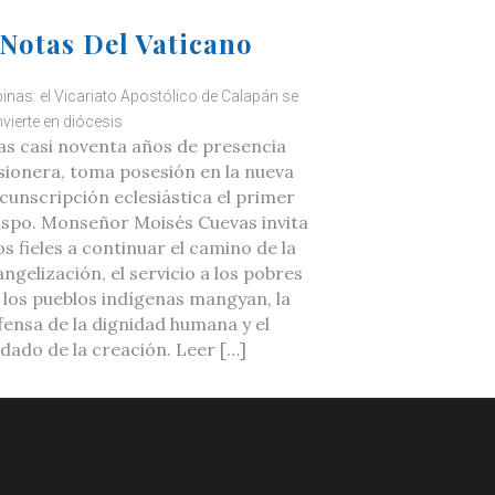
Notas Del Vaticano
ipinas: el Vicariato Apostólico de Calapán se
vierte en diócesis
as casi noventa años de presencia
sionera, toma posesión en la nueva
rcunscripción eclesiástica el primer
ispo. Monseñor Moisés Cuevas invita
os fieles a continuar el camino de la
ngelización, el servicio a los pobres
a los pueblos indígenas mangyan, la
fensa de la dignidad humana y el
idado de la creación. Leer […]