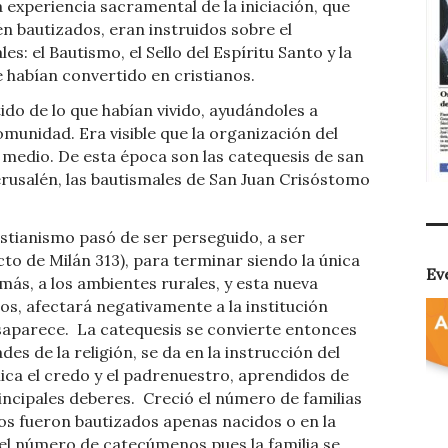
a experiencia sacramental de la iniciación, que
én bautizados, eran instruidos sobre el
s: el Bautismo, el Sello del Espíritu Santo y la
e habían convertido en cristianos.
do de lo que habían vivido, ayudándoles a
omunidad. Era visible que la organización del
 medio. De esta época son las catequesis de san
Jerusalén, las bautismales de San Juan Crisóstomo
ristianismo pasó de ser perseguido, a ser
cto de Milán 313), para terminar siendo la única
Ev
más, a los ambientes rurales, y esta nueva
tos, afectará negativamente a la institución
saparece.
La catequesis se convierte entonces
es de la religión, se da en la instrucción del
ica el credo y el padrenuestro, aprendidos de
incipales deberes.
Creció el número de familias
ños fueron bautizados apenas nacidos o en la
el número de catecúmenos pues la familia se