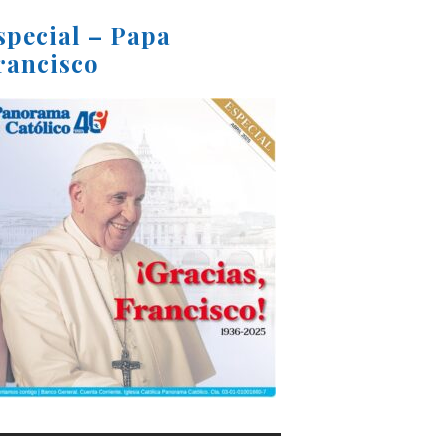
special – Papa
rancisco