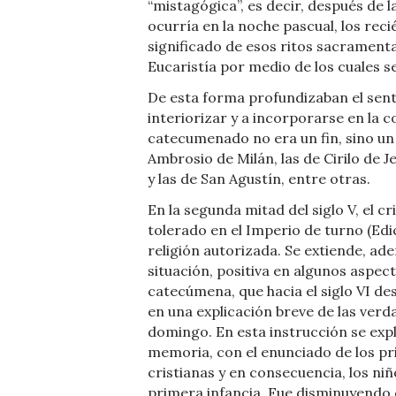
“mistagógica”, es decir, después de l
ocurría en la noche pascual, los reci
significado de esos ritos sacramentale
Eucaristía por medio de los cuales s
De esta forma profundizaban el senti
interiorizar y a incorporarse en la c
catecumenado no era un fin, sino un
Ambrosio de Milán, las de Cirilo de 
y las de San Agustín, entre otras.
En la segunda mitad del siglo V, el c
tolerado en el Imperio de turno (Edi
religión autorizada. Se extiende, ade
situación, positiva en algunos aspec
catecúmena, que hacia el siglo VI de
en una explicación breve de las verdad
domingo. En esta instrucción se expl
memoria, con el enunciado de los pr
cristianas y en consecuencia, los ni
primera infancia. Fue disminuyendo 