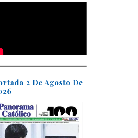
ortada 2 De Agosto De
026