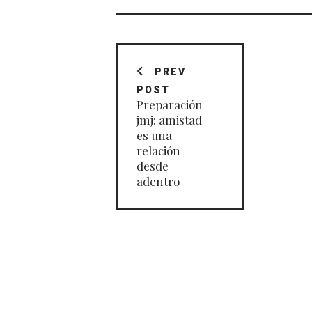
Navegación
de
PREV
POST
entradas
Preparación
jmj: amistad
es una
relación
desde
adentro