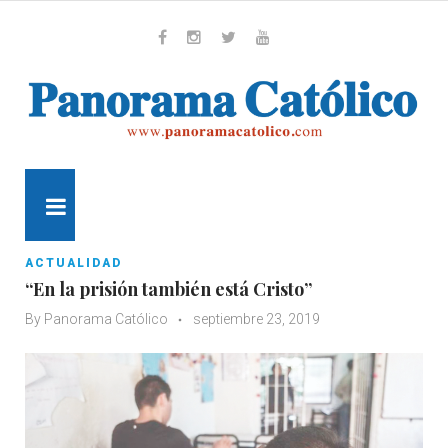
Skip
to
content
Whatsapp
Facebook
Instagram
Twitter
Youtube
MENU
ACTUALIDAD
“En la prisión también está Cristo”
By
Panorama Católico
septiembre 23, 2019