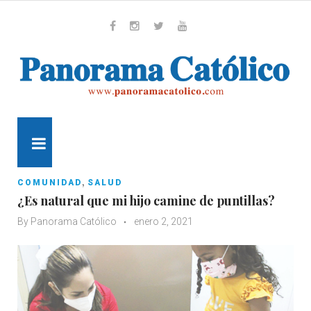
Skip
to
content
Whatsapp
Facebook
Instagram
Twitter
Youtube
MENU
,
COMUNIDAD
SALUD
¿Es natural que mi hijo camine de puntillas?
By
Panorama Católico
enero 2, 2021