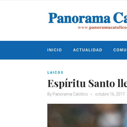
Skip
to
content
INICIO
ACTUALIDAD
COMU
LAICOS
Espíritu Santo ll
By
Panorama Católico
octubre 16, 2017