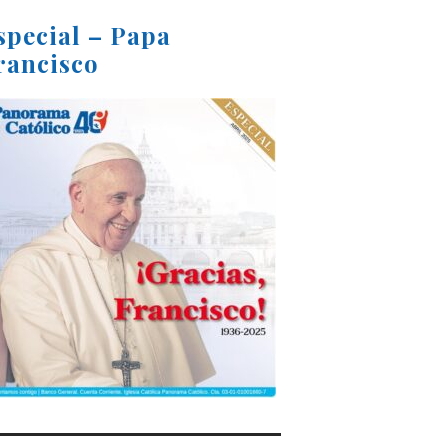
special – Papa
rancisco