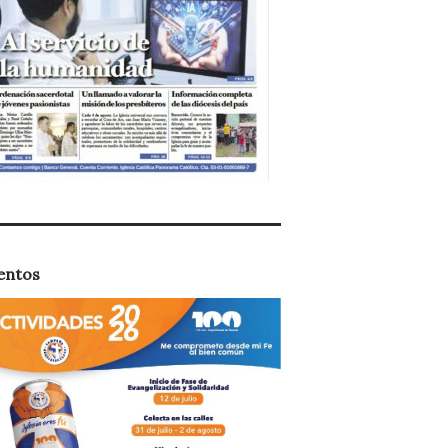
entos