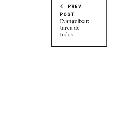
de
PREV
POST
entradas
Evangelizar:
tarea de
todos