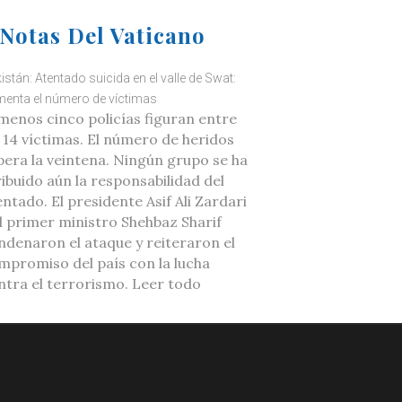
Notas Del Vaticano
istán: Atentado suicida en el valle de Swat:
enta el número de víctimas
 menos cinco policías figuran entre
s 14 víctimas. El número de heridos
pera la veintena. Ningún grupo se ha
ribuido aún la responsabilidad del
ntado. El presidente Asif Ali Zardari
el primer ministro Shehbaz Sharif
ndenaron el ataque y reiteraron el
mpromiso del país con la lucha
ntra el terrorismo. Leer todo