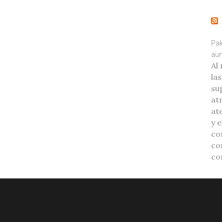
Pak
aum
Al
la
su
at
ate
y 
co
co
co