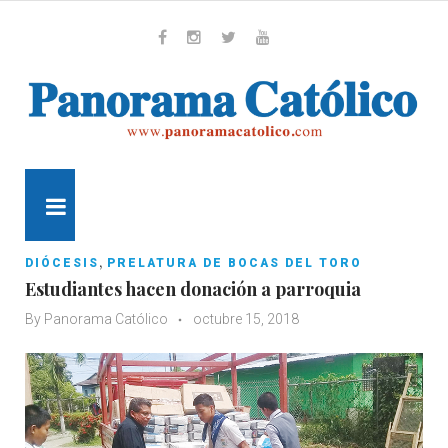
Skip
to
content
Whatsapp
Facebook
Instagram
Twitter
Youtube
MENU
,
DIÓCESIS
PRELATURA DE BOCAS DEL TORO
Estudiantes hacen donación a parroquia
By
Panorama Católico
octubre 15, 2018