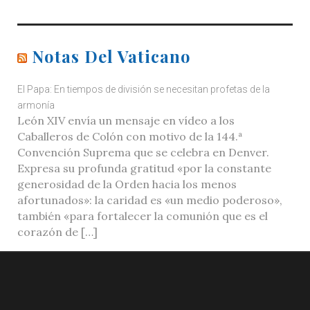
Notas Del Vaticano
El Papa: En tiempos de división se necesitan profetas de la
armonía
León XIV envía un mensaje en vídeo a los
Caballeros de Colón con motivo de la 144.ª
Convención Suprema que se celebra en Denver.
Expresa su profunda gratitud «por la constante
generosidad de la Orden hacia los menos
afortunados»: la caridad es «un medio poderoso»,
también «para fortalecer la comunión que es el
corazón de […]