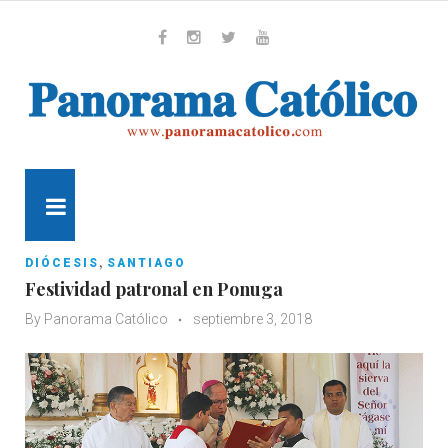
Skip
to
content
Whatsapp
Facebook
Instagram
Twitter
Youtube
MENU
,
DIÓCESIS
SANTIAGO
Festividad patronal en Ponuga
By
Panorama Católico
septiembre 3, 2018