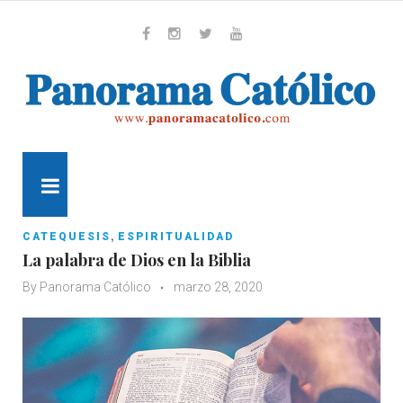
Skip
to
content
Whatsapp
Facebook
Instagram
Twitter
Youtube
MENU
,
CATEQUESIS
ESPIRITUALIDAD
La palabra de Dios en la Biblia
By
Panorama Católico
marzo 28, 2020