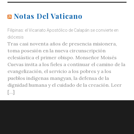
Notas Del Vaticano
Filipinas: el Vicariato Apostólico de Calapán se convierte en
diócesis
Tras casi noventa años de presencia misionera,
toma posesión en la nueva circunscripción
eclesiástica el primer obispo. Monseñor Moisés
Cuevas invita a los fieles a continuar el camino de la
evangelización, el servicio a los pobres y a los
pueblos indígenas mangyan, la defensa de la
dignidad humana y el cuidado de la creación. Leer
[…]