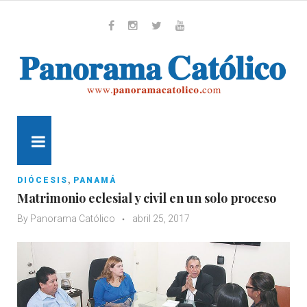
Skip
to
content
Whatsapp
Facebook
Instagram
Twitter
Youtube
MENU
,
DIÓCESIS
PANAMÁ
Matrimonio eclesial y civil en un solo proceso
By
Panorama Católico
abril 25, 2017