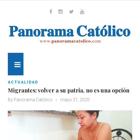
Skip
to
content
Whatsapp
Facebook
Instagram
Twitter
Youtube
MENU
ACTUALIDAD
Migrantes: volver a su patria, no es una opción
By
Panorama Católico
mayo 31, 2020