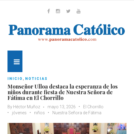
Skip
to
content
Whatsapp
Facebook
Instagram
Twitter
Youtube
MENU
,
INICIO
NOTICIAS
Monseñor Ulloa destaca la esperanza de los
niños durante fiesta de Nuestra Señora de
Fátima en El Chorrillo
By
Héctor Muñoz
mayo 13, 2026
El Chorrillo
jóvenes
niños
Nuestra Señora de Fátima