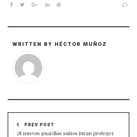
Facebook
Twitter
Google+
LinkedIn
Pinterest
WRITTEN BY
HÉCTOR MUÑOZ
Navegación
de
PREV POST
entradas
28 nuevos guardias suizos juran proteger