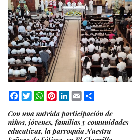
Facebook
Twitter
WhatsApp
Pinterest
LinkedIn
Email
Comparti
Con una nutrida participación de
niños, jóvenes, familias y comunidades
educativas, la parroquia Nuestra
Señora de Fátima, en El Chorrillo,