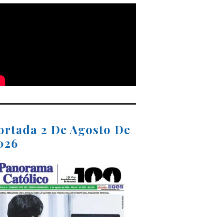
ortada 2 De Agosto De
026