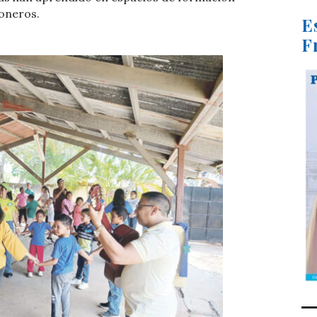
oneros.
E
F