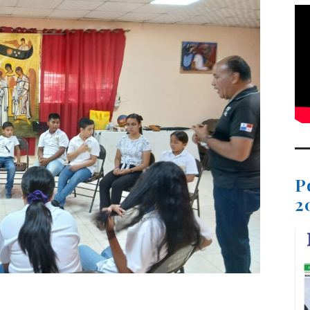
P
2
t
dIn
ail
Compartir