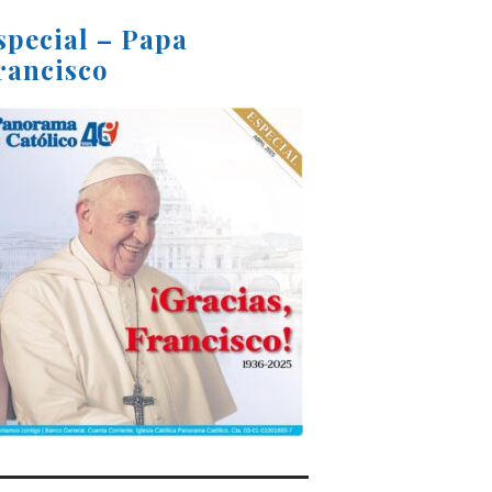
special – Papa
rancisco