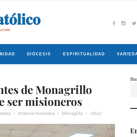
Facebook
Insta
T
NIDAD
DIÓCESIS
ESPIRITUALIDAD
VARIED
Bu
ntes de Monagrillo
de ser misioneros
entes
Infancia misionera
Monagrillo
niños
En