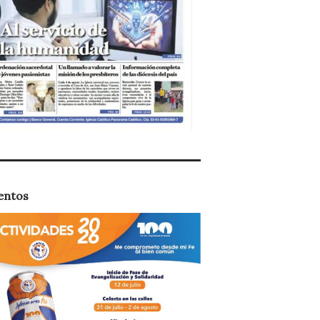
entos