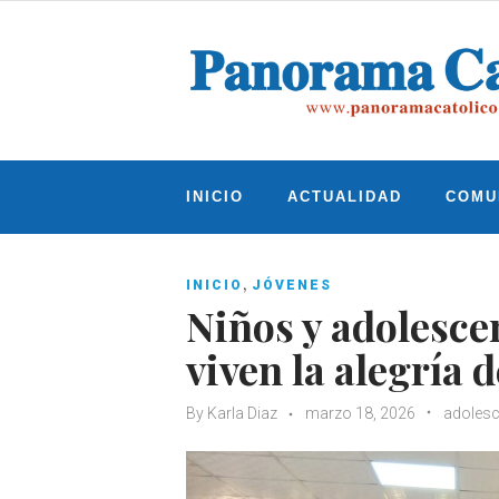
Skip
to
content
INICIO
ACTUALIDAD
COMU
,
INICIO
JÓVENES
Niños y adolesce
viven la alegría 
By
Karla Diaz
marzo 18, 2026
adolesc