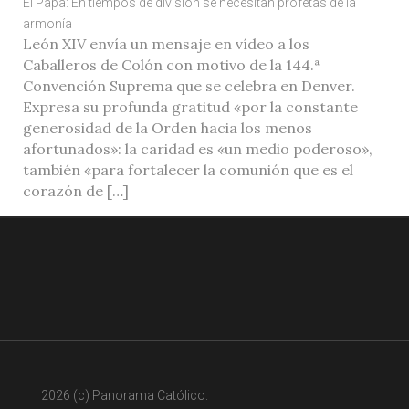
El Papa: En tiempos de división se necesitan profetas de la
armonía
León XIV envía un mensaje en vídeo a los
Caballeros de Colón con motivo de la 144.ª
Convención Suprema que se celebra en Denver.
Expresa su profunda gratitud «por la constante
generosidad de la Orden hacia los menos
afortunados»: la caridad es «un medio poderoso»,
también «para fortalecer la comunión que es el
corazón de […]
2026 (c) Panorama Católico.