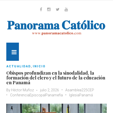
Skip
to
content
Whatsapp
Facebook
Instagram
Twitter
Youtube
MENU
,
ACTUALIDAD
INICIO
Obispos profundizan en la sinodalidad, la
formación del clero y el futuro de la educación
en Panamá
By
Héctor Muñoz
julio 2, 2026
Asamblea225CEP
ConferenciaEpiscopalPanameña
IglesiaPanamá