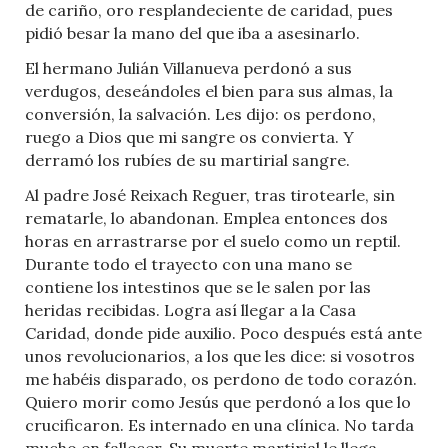
de cariño, oro resplandeciente de caridad, pues
pidió besar la mano del que iba a asesinarlo.
El hermano Julián Villanueva perdonó a sus
verdugos, deseándoles el bien para sus almas, la
conversión, la salvación. Les dijo: os perdono,
ruego a Dios que mi sangre os convierta. Y
derramó los rubíes de su martirial sangre.
Al padre José Reixach Reguer, tras tirotearle, sin
rematarle, lo abandonan. Emplea entonces dos
horas en arrastrarse por el suelo como un reptil.
Durante todo el trayecto con una mano se
contiene los intestinos que se le salen por las
heridas recibidas. Logra así llegar a la Casa
Caridad, donde pide auxilio. Poco después está ante
unos revolucionarios, a los que les dice: si vosotros
me habéis disparado, os perdono de todo corazón.
Quiero morir como Jesús que perdonó a los que lo
crucificaron. Es internado en una clínica. No tarda
mucho en fallecer. Su muerte martirial le llega