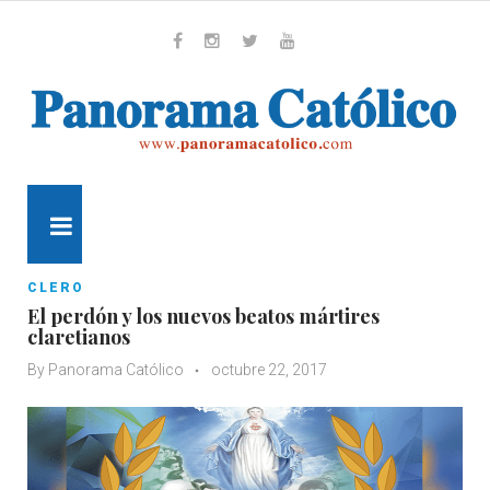
Skip
to
content
Whatsapp
Facebook
Instagram
Twitter
Youtube
MENU
CLERO
El perdón y los nuevos beatos mártires
claretianos
By
Panorama Católico
octubre 22, 2017