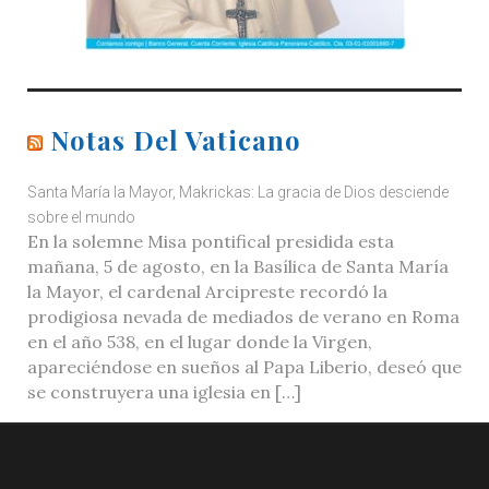
Notas Del Vaticano
Santa María la Mayor, Makrickas: La gracia de Dios desciende
sobre el mundo
En la solemne Misa pontifical presidida esta
mañana, 5 de agosto, en la Basílica de Santa María
la Mayor, el cardenal Arcipreste recordó la
prodigiosa nevada de mediados de verano en Roma
en el año 538, en el lugar donde la Virgen,
apareciéndose en sueños al Papa Liberio, deseó que
se construyera una iglesia en […]