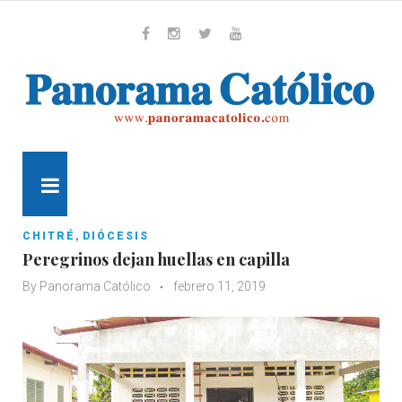
Skip
to
content
Whatsapp
Facebook
Instagram
Twitter
Youtube
MENU
,
CHITRÉ
DIÓCESIS
Peregrinos dejan huellas en capilla
By
Panorama Católico
febrero 11, 2019