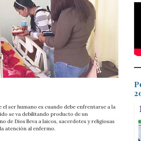
P
t
dIn
ail
Compartir
2
ve el ser humano es cuando debe enfrentarse a la
do se va debilitando producto de un
o de Dios lleva a laicos, sacerdotes y religiosas
 la atención al enfermo.