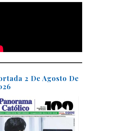
ortada 2 De Agosto De
026