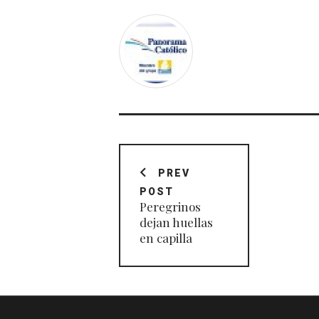
Navegación
de
PREV
POST
entradas
Peregrinos
dejan huellas
en capilla