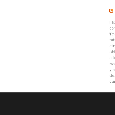
Fil
con
Tr
mi
ci
ob
a l
eva
y 
de
cu