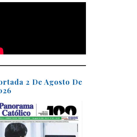
ortada 2 De Agosto De
026