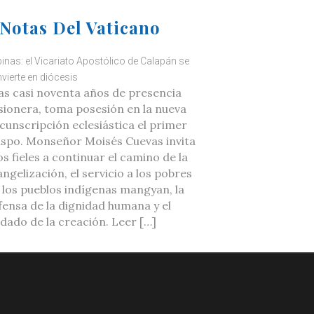
Notas Del Vaticano
ipinas: el Vicariato Apostólico de Calapán se
vierte en diócesis
as casi noventa años de presencia
sionera, toma posesión en la nueva
rcunscripción eclesiástica el primer
ispo. Monseñor Moisés Cuevas invita
os fieles a continuar el camino de la
ngelización, el servicio a los pobres
a los pueblos indígenas mangyan, la
fensa de la dignidad humana y el
idado de la creación. Leer […]