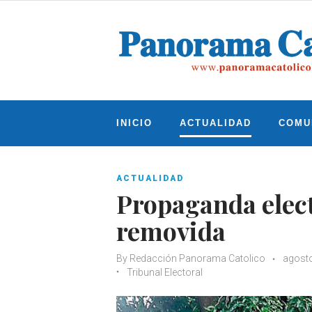
Skip
to
content
INICIO
ACTUALIDAD
COMU
ACTUALIDAD
Propaganda elect
removida
By
Redacción Panorama Catolico
agosto
Tribunal Electoral