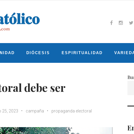
Facebook
Insta
T
NIDAD
DIÓCESIS
ESPIRITUALIDAD
VARIED
Bu
oral debe ser
 25, 2023
campaña
propaganda electoral
En