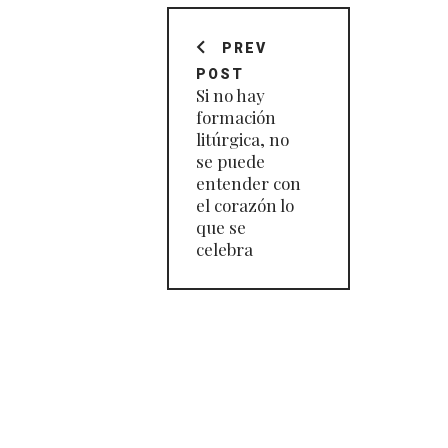
Navegación
de
PREV
POST
entradas
Si no hay
formación
litúrgica, no
se puede
entender con
el corazón lo
que se
celebra