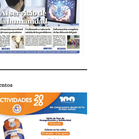
entos