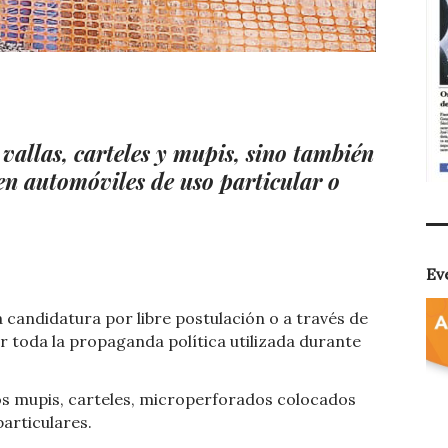
t
dIn
ail
Compartir
vallas, carteles y mupis, sino también
n automóviles de uso particular o
Ev
candidatura por libre postulación o a través de
r toda la propaganda política utilizada durante
los mupis, carteles, microperforados colocados
articulares.