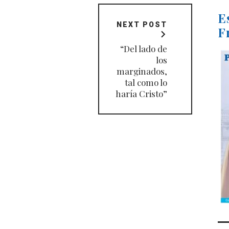
E
NEXT POST
F
“Del lado de
los
marginados,
tal como lo
haría Cristo”