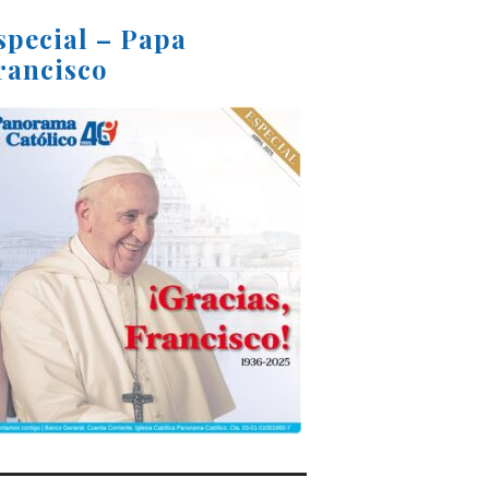
special – Papa
rancisco