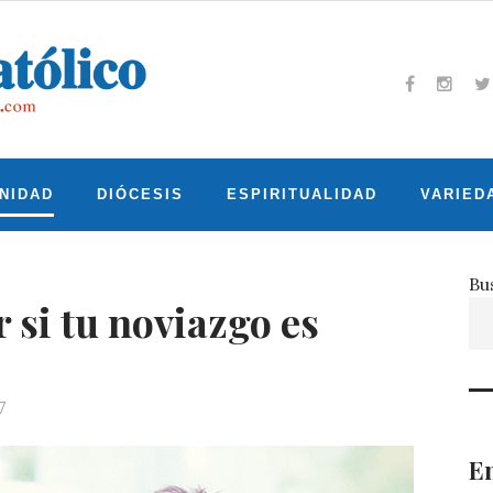
Facebook
Insta
T
NIDAD
DIÓCESIS
ESPIRITUALIDAD
VARIED
Bu
si tu noviazgo es
7
En