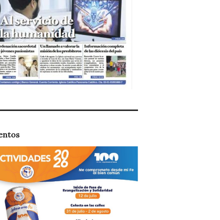
entos