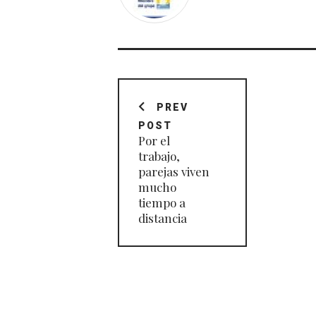
Navegación
de
PREV
POST
entradas
Por el
trabajo,
parejas viven
mucho
tiempo a
distancia