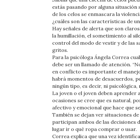
estás pasando por alguna situación s
de los celos se enmascara la violen
¿cuáles son las características de un
Hay señales de alerta que son claros 
la humillación, el sometimiento al si
control del modo de vestir y de las s
gritos.
Para la psicóloga Ángela Correa cual
debe ser un llamado de atención. “N
en conflicto es importante el manejo
habrá momentos de desacuerdos, pe
ningún tipo, es decir, ni psicológica,
La joven o el joven deben aprender a 
ocasiones se cree que es natural, p
afectivo y emocional que hace que s
También se dejan ver situaciones de
participan ambos de las decisiones d
lugar ir o qué ropa comprar o usar.
Correa explica que una vez identific