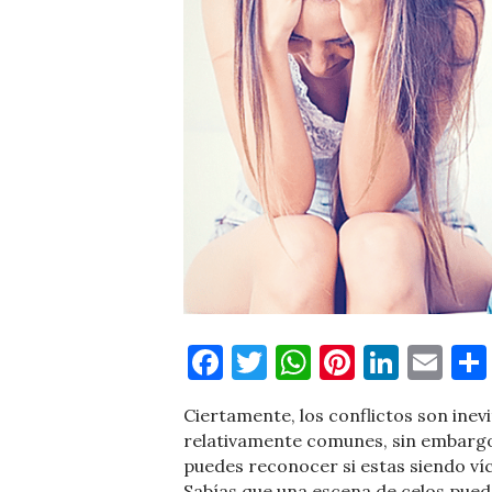
Facebook
Twitter
WhatsApp
Pinteres
Linke
Em
Ciertamente, los conflictos son inevi
relativamente comunes, sin embargo
puedes reconocer si estas siendo ví
Sabías que una escena de celos puede 