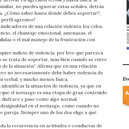
imilar, no puedes ignorar estas señales, detrás
cia. ¿Cómo saber hasta dónde debes soportar?,
 perfil agresivo?
indicadores de una relación violenta: los celos,
lencio, el chantaje emocional, amenazas, el
alidas o el mal manejo de la frustración con
quier indicio de violencia, por leve que parezca
o se trata de soportar, más bien cuando se entre
 de la situación”. Afirma que en una relación
ro no necesariamente debe haber violencia de
Ev
 ni verbal, y mucho menos física.
identificar la situación de violencia, ya que en
orque el noviazgo es una etapa de gran contenido
e disfrace y pase como algo normal.
 desigualdad en el noviazgo, como cuando no
e pareja. Siempre uno de los dos elige a qué
ada la recurrencia en actitudes o conductas de