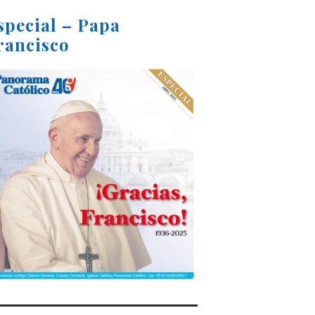
special – Papa
rancisco