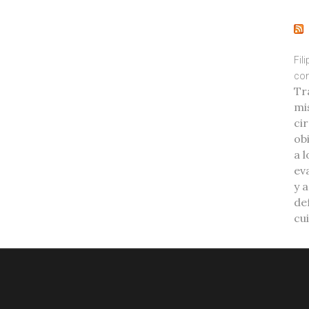
Fil
con
Tr
mi
ci
ob
a l
eva
y 
de
cu