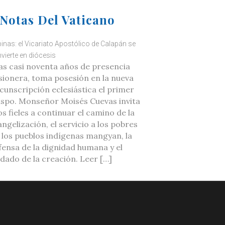
Notas Del Vaticano
ipinas: el Vicariato Apostólico de Calapán se
vierte en diócesis
as casi noventa años de presencia
sionera, toma posesión en la nueva
rcunscripción eclesiástica el primer
ispo. Monseñor Moisés Cuevas invita
os fieles a continuar el camino de la
ngelización, el servicio a los pobres
a los pueblos indígenas mangyan, la
fensa de la dignidad humana y el
idado de la creación. Leer […]