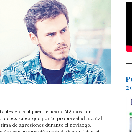
P
2
t
dIn
ail
Compartir
tables en cualquier relación. Algunos son
, debes saber que por tu propia salud mental
ctima de agresiones durante el noviazgo.
derivar en agresión verbal y hasta física; si