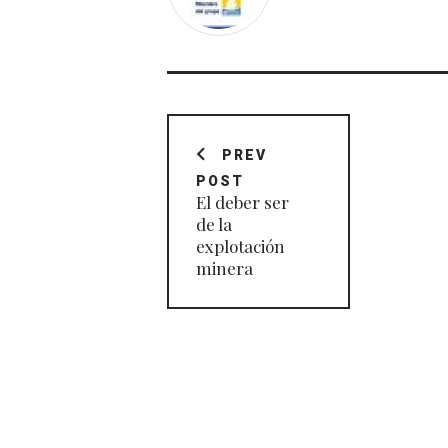
Navegación
de
PREV
POST
entradas
El deber ser
de la
explotación
minera