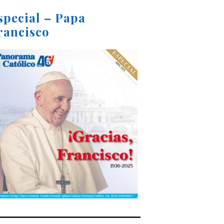
special – Papa
rancisco