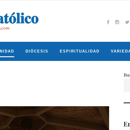
Facebook
Insta
T
NIDAD
DIÓCESIS
ESPIRITUALIDAD
VARIED
Bu
En