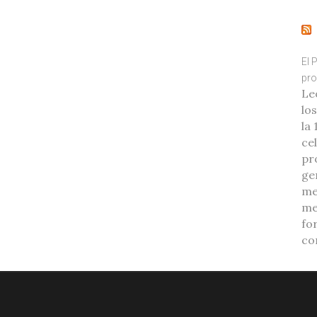
El 
pro
Le
lo
la
ce
pr
ge
me
me
fo
co