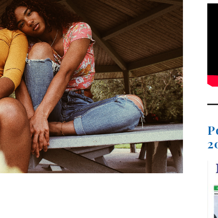
P
2
t
dIn
ail
Compartir