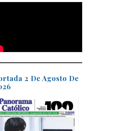
ortada 2 De Agosto De
026