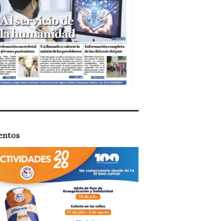
entos