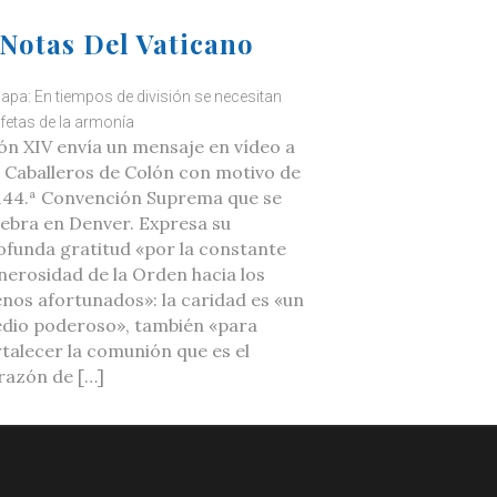
Notas Del Vaticano
Papa: En tiempos de división se necesitan
fetas de la armonía
ón XIV envía un mensaje en vídeo a
s Caballeros de Colón con motivo de
 144.ª Convención Suprema que se
lebra en Denver. Expresa su
ofunda gratitud «por la constante
nerosidad de la Orden hacia los
nos afortunados»: la caridad es «un
dio poderoso», también «para
rtalecer la comunión que es el
razón de […]