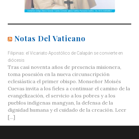
Notas Del Vaticano
Filipinas: el Vicariato Apostólico de Calapán se convierte en
diócesis
Tras casi noventa años de presencia misionera,
toma posesión en la nueva circunscripción
eclesiástica el primer obispo. Monseñor Moisés
Cuevas invita a los fieles a continuar el camino de la
evangelización, el servicio a los pobres y a los
pueblos indígenas mangyan, la defensa de la
dignidad humana y el cuidado de la creación. Leer
[…]