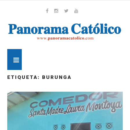
Skip
to
content
Whatsapp
Facebook
Instagram
Twitter
Youtube
MENU
ETIQUETA:
BURUNGA