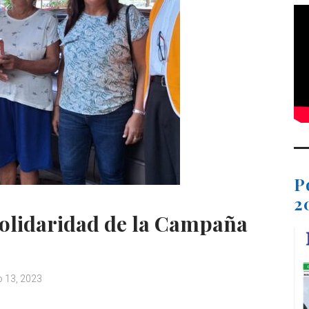
P
2
 solidaridad de la Campaña
 13, 2023
C