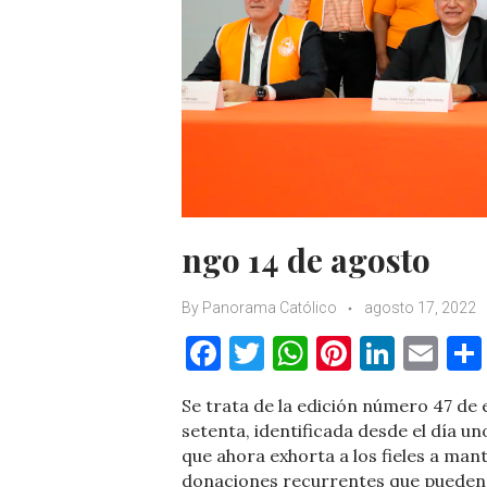
ngo 14 de agosto
By
Panorama Católico
agosto 17, 2022
F
T
W
Pi
Li
E
a
w
h
nt
n
m
Se trata de la edición número 47 de
c
it
at
er
k
ai
setenta, identificada desde el día uno
e
te
s
es
e
l
que ahora exhorta a los fieles a ma
donaciones recurrentes que pueden h