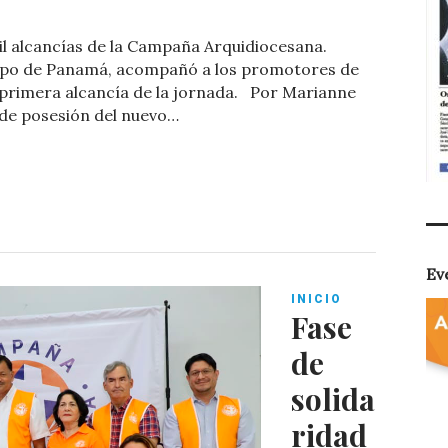
o
il alcancías de la Campaña Arquidiocesana.
m
bispo de Panamá, acompañó a los promotores de
p
 primera alcancía de la jornada. Por Marianne
de posesión del nuevo…
ar
ti
r
Ev
INICIO
Fase
de
solida
ridad