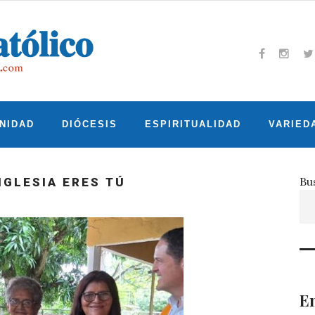
Facebook
Insta
T
NIDAD
DIÓCESIS
ESPIRITUALIDAD
VARIED
Bu
IGLESIA ERES TÚ
En