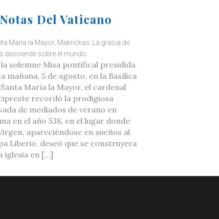
Notas Del Vaticano
ta María la Mayor, Makrickas: La gracia de
s desciende sobre el mundo
 la solemne Misa pontifical presidida
ta mañana, 5 de agosto, en la Basílica
 Santa María la Mayor, el cardenal
cipreste recordó la prodigiosa
vada de mediados de verano en
ma en el año 538, en el lugar donde
 Virgen, apareciéndose en sueños al
pa Liberio, deseó que se construyera
 iglesia en […]