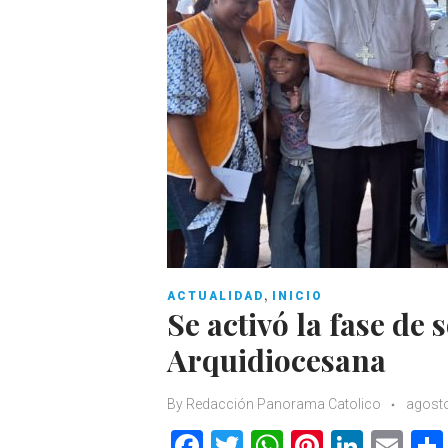
,
ACTUALIDAD
INICIO
Se activó la fase de
Arquidiocesana
By
Redacción Panorama Catolico
agosto
F
T
W
Pi
Li
E