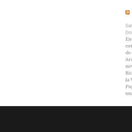
San
Dio
En
es
de
Ar
ne
Ro
la
Pa
una