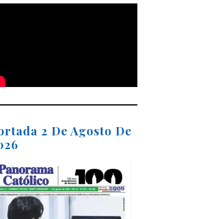
ortada 2 De Agosto De
026