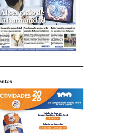
entos