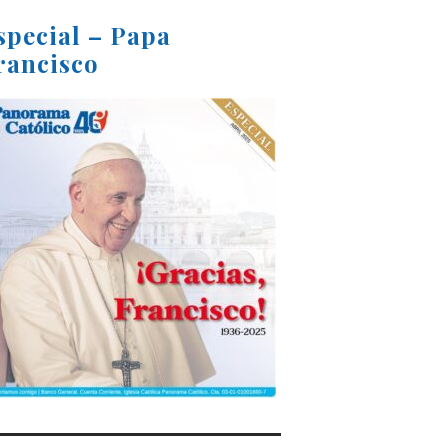
special – Papa
rancisco