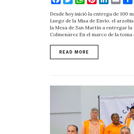
a
w
h
nt
n
m
Desde hoy inició la entrega de 100 m
c
it
at
er
k
ai
Luego de la Misa de Envío, el arzo
e
te
s
es
e
l
la Mesa de San Martín a entregar la
Colmenárez En el marco de la toma 
b
r
A
t
dI
o
p
n
READ MORE
o
p
k