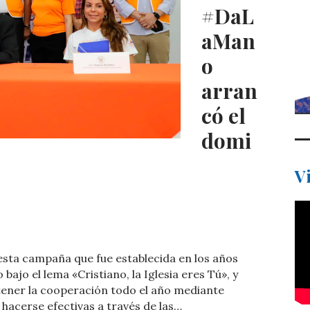
#DaL
aMan
o
arran
có el
domi
V
C
o
 esta campaña que fue establecida en los años
m
 bajo el lema «Cristiano, la Iglesia eres Tú», y
p
ntener la cooperación todo el año mediante
acerse efectivas a través de las…