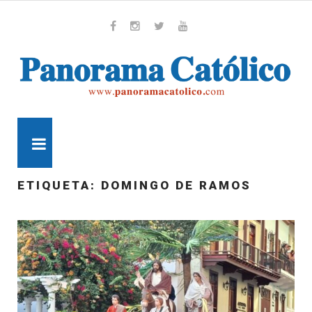
Skip
to
content
Whatsapp
Facebook
Instagram
Twitter
Youtube
MENU
ETIQUETA:
DOMINGO DE RAMOS