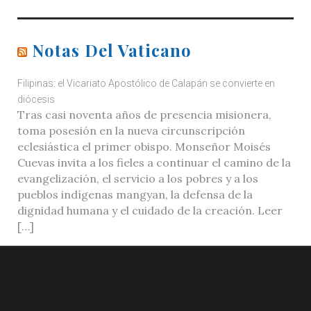
Notas Del Vaticano
Filipinas: el Vicariato Apostólico de Calapán se convierte en
diócesis
Tras casi noventa años de presencia misionera,
toma posesión en la nueva circunscripción
eclesiástica el primer obispo. Monseñor Moisés
Cuevas invita a los fieles a continuar el camino de la
evangelización, el servicio a los pobres y a los
pueblos indígenas mangyan, la defensa de la
dignidad humana y el cuidado de la creación. Leer
[…]