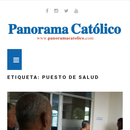
Skip
to
content
Whatsapp
Facebook
Instagram
Twitter
Youtube
MENU
ETIQUETA:
PUESTO DE SALUD