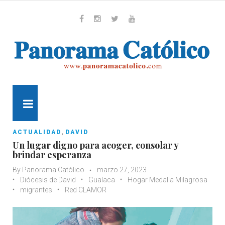
Skip
to
content
Whatsapp
Facebook
Instagram
Twitter
Youtube
MENU
,
ACTUALIDAD
DAVID
Un lugar digno para acoger, consolar y
brindar esperanza
By
Panorama Católico
marzo 27, 2023
Diócesis de David
Gualaca
Hogar Medalla Milagrosa
migrantes
Red CLAMOR