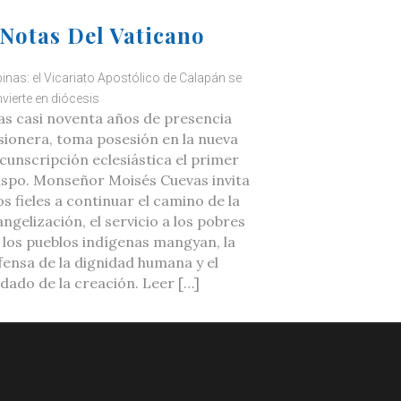
Notas Del Vaticano
ipinas: el Vicariato Apostólico de Calapán se
vierte en diócesis
as casi noventa años de presencia
sionera, toma posesión en la nueva
rcunscripción eclesiástica el primer
ispo. Monseñor Moisés Cuevas invita
os fieles a continuar el camino de la
ngelización, el servicio a los pobres
a los pueblos indígenas mangyan, la
fensa de la dignidad humana y el
idado de la creación. Leer […]