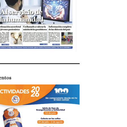
entos