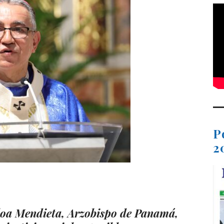
P
2
t
dIn
ail
Compartir
oa Mendieta, Arzobispo de Panamá,