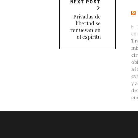
NEXT POST
Privadas de
libertad se
Fil
renuevan en
con
el espíritu
Tr
mi
ci
ob
a l
eva
y 
de
cu