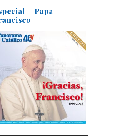
special – Papa
rancisco