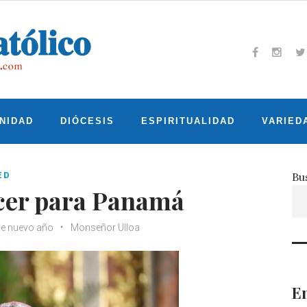
Facebook
Insta
T
NIDAD
DIÓCESIS
ESPIRITUALIDAD
VARIED
Bu
ED
cer para Panamá
e nuevo año
Monseñor Ulloa
En