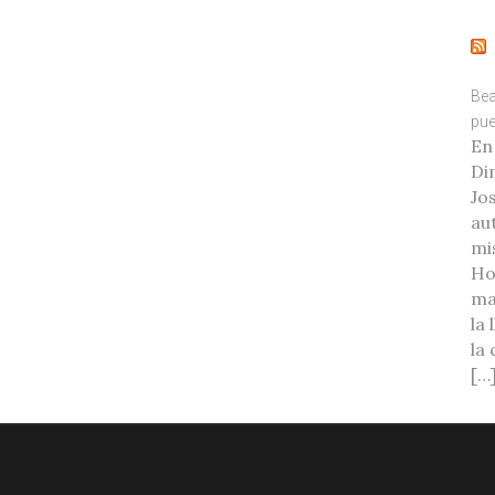
Bea
pue
En
Di
Jo
au
mi
Ho
ma
la
la
[…