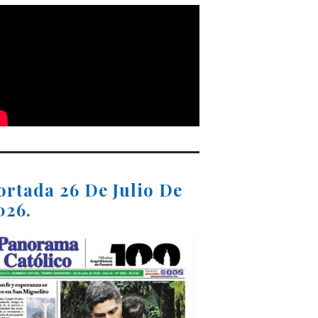
ortada 26 De Julio De
026.