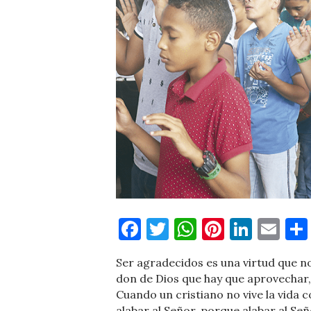
Facebook
Twitter
WhatsApp
Pinteres
Linke
Em
Ser agradecidos es una virtud que no
don de Dios que hay que aprovechar, 
Cuando un cristiano no vive la vida 
alabar al Señor, porque alabar al Se