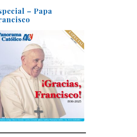
special – Papa
rancisco