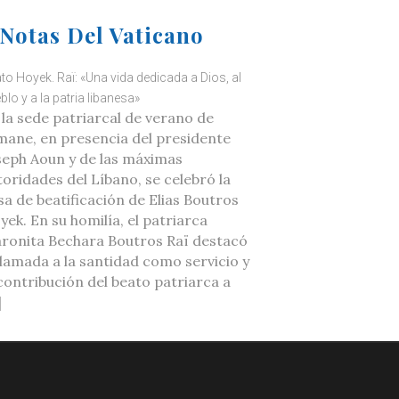
Notas Del Vaticano
to Hoyek. Raï: «Una vida dedicada a Dios, al
blo y a la patria libanesa»
 la sede patriarcal de verano de
mane, en presencia del presidente
seph Aoun y de las máximas
toridades del Líbano, se celebró la
sa de beatificación de Elias Boutros
yek. En su homilía, el patriarca
ronita Bechara Boutros Raï destacó
 llamada a la santidad como servicio y
 contribución del beato patriarca a
]