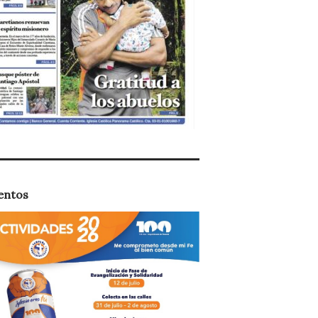
entos