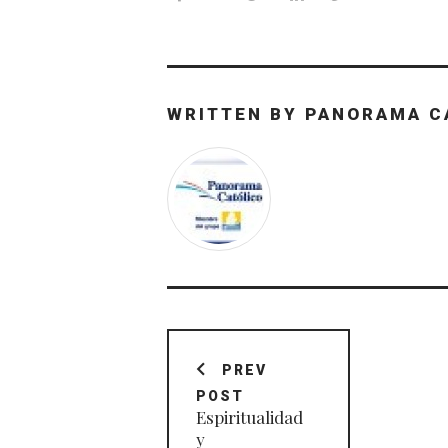
WRITTEN BY
PANORAMA C
Navegación
de
PREV
POST
entradas
Espiritualidad
y