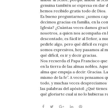
genuina también se expresa en dar d
hemos recibido gratis todo de Dios.
Es bueno preguntarnos: ¿somos capa
decimos gracias en familia, en la com
Iglesia? ¿Cuántas veces damos gracia
nosotros, a quien nos acompaña en 
descontado, es fácil ir al Señor, a n
pedirle algo, pero qué difícil es regre
somos expresivos, hoy pasamos al m
qué difícil, es ir y decir gracias.
Nos recuerda el Papa Francisco que 
en la tierra de las almas nobles. Aque
alma que empuja a decir: Gracias. La
mismo de la fe”. A veces pensamos q
todo, y muchas veces despreciamos 
las palabras del apóstol: ¿Qué tienes 
qué gloriarte cual si no lo hubieras re
Facebook
Twitter
Google+
LinkedIn
Pinterest