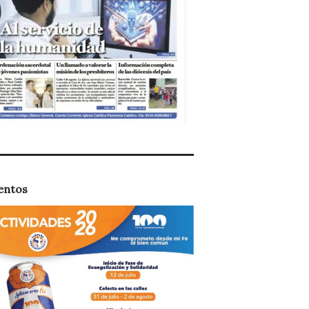
entos