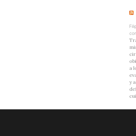
Fil
con
Tr
mi
ci
ob
a l
eva
y 
de
cu