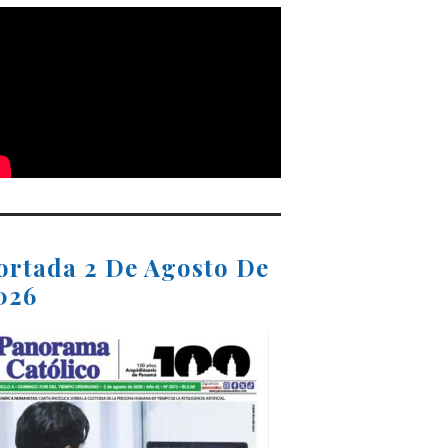
ortada 2 De Agosto De
026