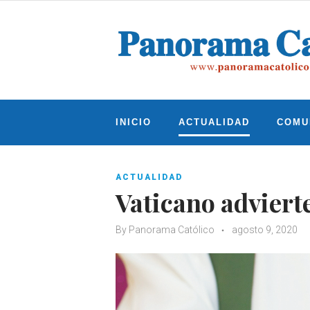
Skip
to
content
INICIO
ACTUALIDAD
COMU
ACTUALIDAD
Vaticano adviert
By
Panorama Católico
agosto 9, 2020