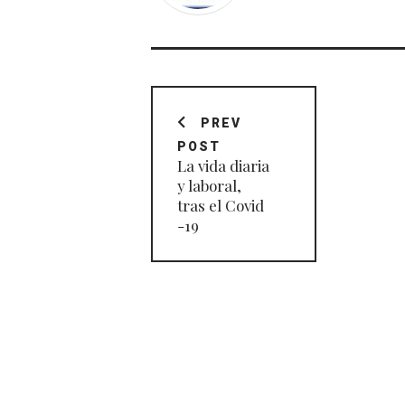
Navegación
de
PREV
POST
entradas
La vida diaria
y laboral,
tras el Covid
-19