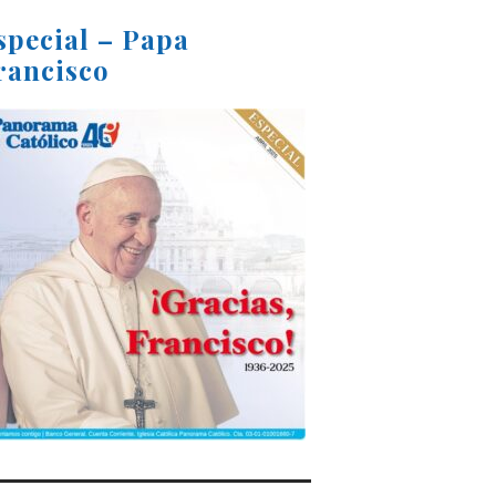
special – Papa
rancisco