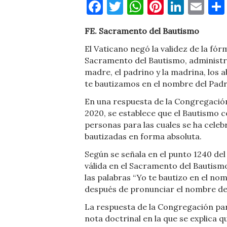
Facebook
Twitter
WhatsApp
Pinteres
Linke
Em
FE. Sacramento del Bautismo
El Vaticano negó la validez de la fó
Sacramento del Bautismo, administra
madre, el padrino y la madrina, los a
te bautizamos en el nombre del Padre 
En una respuesta de la Congregación 
2020, se establece que el Bautismo c
personas para las cuales se ha cele
bautizadas en forma absoluta.
Según se señala en el punto 1240 del 
válida en el Sacramento del Bautismo
las palabras “Yo te bautizo en el nomb
después de pronunciar el nombre d
La respuesta de la Congregación pa
nota doctrinal en la que se explica q