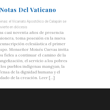
Notas Del Vaticano
ipinas: el Vicariato Apostólico de Calapán se
vierte en diócesis
as casi noventa años de presencia
sionera, toma posesión en la nueva
rcunscripción eclesiástica el primer
ispo. Monseñor Moisés Cuevas invita
os fieles a continuar el camino de la
ngelización, el servicio a los pobres
a los pueblos indígenas mangyan, la
fensa de la dignidad humana y el
idado de la creación. Leer […]