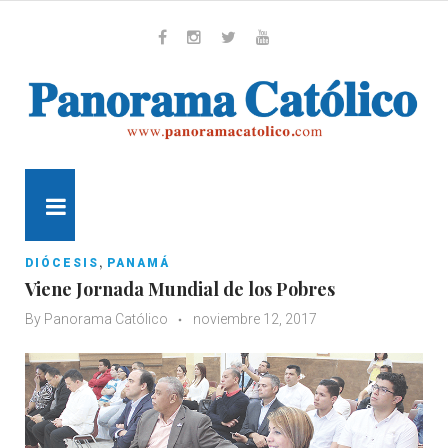
Skip
to
content
Whatsapp
Facebook
Instagram
Twitter
Youtube
MENU
,
DIÓCESIS
PANAMÁ
Viene Jornada Mundial de los Pobres
By
Panorama Católico
noviembre 12, 2017