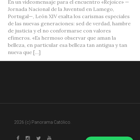
En un videomensaje para el encuentro «Rejoice» —
Jornada Nacional de la Juventud en Lamego,
Portugal—, León XIV exalta los carismas especiales
de las nuevas generaciones: sed de verdad, hambre
de justicia y el no conformarse con valores
efímeros. «Es hermoso observar que aman la
belleza, en particular esa belleza tan antigua y tan
nueva que […]
2026 (c) Panorama Católico.