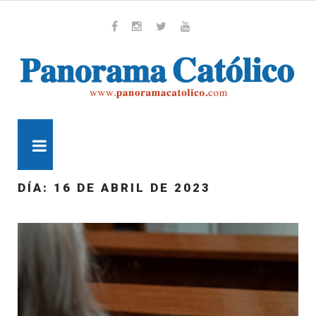
Skip
to
content
Whatsapp
Facebook
Instagram
Twitter
Youtube
MENU
DÍA:
16 DE ABRIL DE 2023